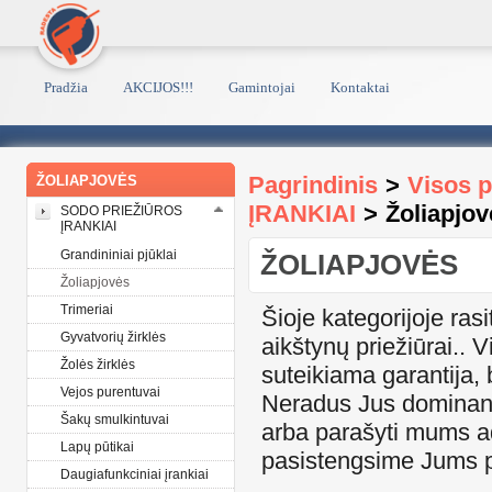
Pradžia
AKCIJOS!!!
Gamintojai
Kontaktai
Pagrindinis
>
Visos 
ŽOLIAPJOVĖS
ĮRANKIAI
>
Žoliapjov
SODO PRIEŽIŪROS
ĮRANKIAI
Grandininiai pjūklai
ŽOLIAPJOVĖS
Žoliapjovės
Trimeriai
Šioje kategorijoje rasi
Gyvatvorių žirklės
aikštynų priežiūrai.. 
Žolės žirklės
suteikiama garantija, 
Vejos purentuvai
Neradus Jus dominanč
Šakų smulkintuvai
arba parašyti mums a
Lapų pūtikai
pasistengsime Jums p
Daugiafunkciniai įrankiai