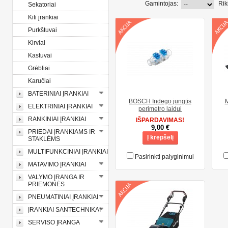
Gamintojas:
Rik
Sekatoriai
Kiti įrankiai
Purkštuvai
Kirviai
Kastuvai
Grėbliai
Karučiai
BATERINIAI ĮRANKIAI
BOSCH Indego jungtis
M
ELEKTRINIAI ĮRANKIAI
perimetro laidui
RANKINIAI ĮRANKIAI
IŠPARDAVIMAS!
9,00 €
PRIEDAI ĮRANKIAMS IR
Į krepšelį
STAKLĖMS
MULTIFUNKCINIAI ĮRANKIAI
Pasirinkti palyginimui
MATAVIMO ĮRANKIAI
VALYMO ĮRANGA IR
PRIEMONĖS
PNEUMATINIAI ĮRANKIAI
ĮRANKIAI SANTECHNIKAI
SERVISO ĮRANGA