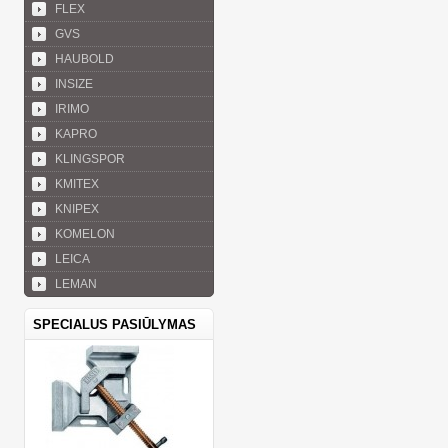
FLEX
GVS
HAUBOLD
INSIZE
IRIMO
KAPRO
KLINGSPOR
KMITEX
KNIPEX
KOMELON
LEICA
LEMAN
SPECIALUS PASIŪLYMAS