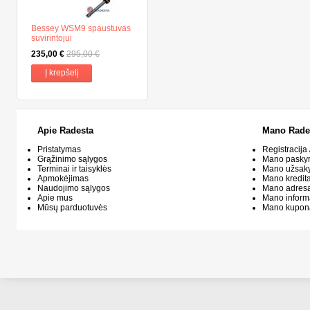
Bessey WSM9 spaustuvas
suvirintojui
235,00 €
295,00 €
Į krepšelį
Apie Radesta
Mano Rade
Pristatymas
Registracija 
Grąžinimo sąlygos
Mano pasky
Terminai ir taisyklės
Mano užsak
Apmokėjimas
Mano kredit
Naudojimo sąlygos
Mano adresa
Apie mus
Mano inform
Mūsų parduotuvės
Mano kupon