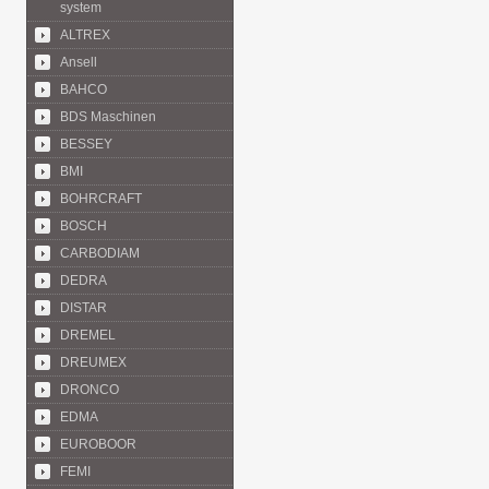
system
ALTREX
Ansell
BAHCO
BDS Maschinen
BESSEY
BMI
BOHRCRAFT
BOSCH
CARBODIAM
DEDRA
DISTAR
DREMEL
DREUMEX
DRONCO
EDMA
EUROBOOR
FEMI