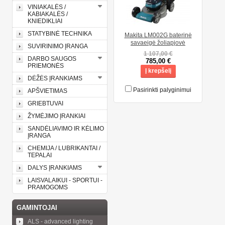
VINIAKALĖS /
KABIAKALĖS /
KNIEDIKLIAI
STATYBINĖ TECHNIKA
Makita LM002G baterinė
savaeigė žoliapjovė
SUVIRINIMO ĮRANGA
1 107,00 €
DARBO SAUGOS
785,00 €
PRIEMONĖS
Į krepšelį
DĖŽĖS ĮRANKIAMS
Pasirinkti palyginimui
APŠVIETIMAS
GRIEBTUVAI
ŽYMĖJIMO ĮRANKIAI
SANDĖLIAVIMO IR KĖLIMO
ĮRANGA
CHEMIJA / LUBRIKANTAI /
TEPALAI
DALYS ĮRANKIAMS
LAISVALAIKUI - SPORTUI -
PRAMOGOMS
GAMINTOJAI
ALS - advanced lighting