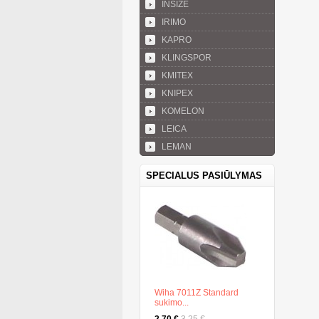
INSIZE
IRIMO
KAPRO
KLINGSPOR
KMITEX
KNIPEX
KOMELON
LEICA
LEMAN
SPECIALUS PASIŪLYMAS
Wiha 7011Z Standard
sukimo...
2,70 €
3,25 €