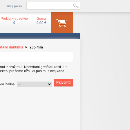
Prekių paieška
Prekių krepšelyje
Suma
0
0,00 €
etalio dantimis
>
235 mm
ui ir drožimui. Nprėdami greičiau rasti Jus
ekės, prašome užsukti pas mus kitą kartą
gal kainą: