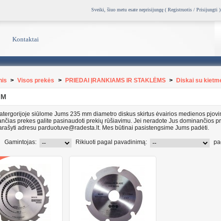
Sveiki, šiuo metu esate neprisijungę (
Registruotis / Prisijungti
)
Kontaktai
nis
>
Visos prekės
>
PRIEDAI ĮRANKIAMS IR STAKLĖMS
>
Diskai su kietm
MM
katergorijoje siūlome Jums 235 mm diametro diskus skirtus ėvairios medienos pjovim
nčias prekes galite pasinaudoti prekių rūšiavimu. Jei neradote Jus dominančios pr
arašyti adresu parduotuve@radesta.lt. Mes būtinai pasistengsime Jums padėti.
Gamintojas:
Rikiuoti pagal pavadinimą:
pa