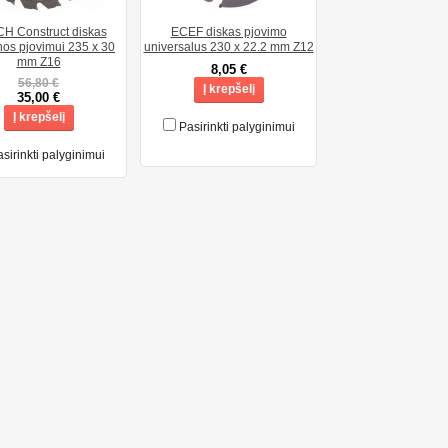
H Construct diskas
ECEF diskas pjovimo
os pjovimui 235 x 30
universalus 230 x 22.2 mm Z12
mm Z16
8,05 €
56,80 €
Į krepšelį
35,00 €
Į krepšelį
Pasirinkti palyginimui
sirinkti palyginimui