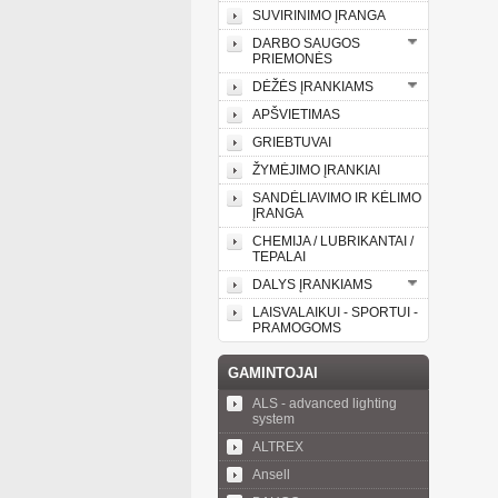
SUVIRINIMO ĮRANGA
DARBO SAUGOS
PRIEMONĖS
DĖŽĖS ĮRANKIAMS
APŠVIETIMAS
GRIEBTUVAI
ŽYMĖJIMO ĮRANKIAI
SANDĖLIAVIMO IR KĖLIMO
ĮRANGA
CHEMIJA / LUBRIKANTAI /
TEPALAI
DALYS ĮRANKIAMS
LAISVALAIKUI - SPORTUI -
PRAMOGOMS
GAMINTOJAI
ALS - advanced lighting
system
ALTREX
Ansell