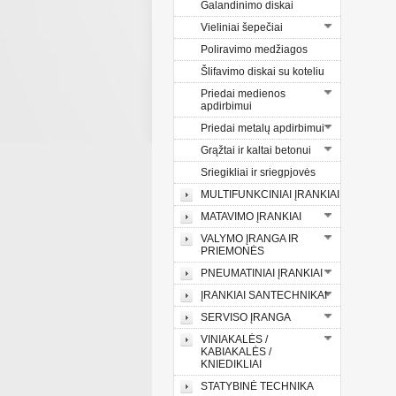
Galandinimo diskai
Vieliniai šepečiai
Poliravimo medžiagos
Šlifavimo diskai su koteliu
Priedai medienos
apdirbimui
Priedai metalų apdirbimui
Grąžtai ir kaltai betonui
Sriegikliai ir sriegpjovės
MULTIFUNKCINIAI ĮRANKIAI
MATAVIMO ĮRANKIAI
VALYMO ĮRANGA IR
PRIEMONĖS
PNEUMATINIAI ĮRANKIAI
ĮRANKIAI SANTECHNIKAI
SERVISO ĮRANGA
VINIAKALĖS /
KABIAKALĖS /
KNIEDIKLIAI
STATYBINĖ TECHNIKA