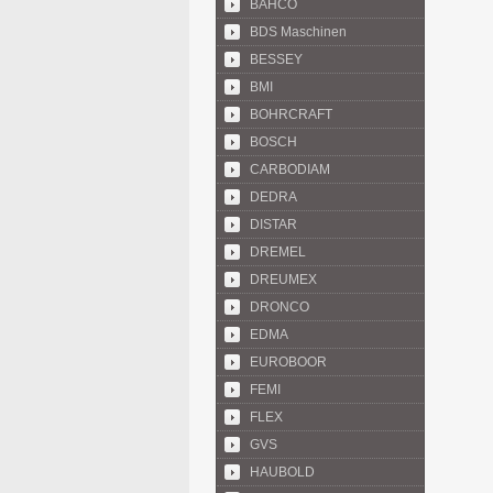
BAHCO
BDS Maschinen
BESSEY
BMI
BOHRCRAFT
BOSCH
CARBODIAM
DEDRA
DISTAR
DREMEL
DREUMEX
DRONCO
EDMA
EUROBOOR
FEMI
FLEX
GVS
HAUBOLD