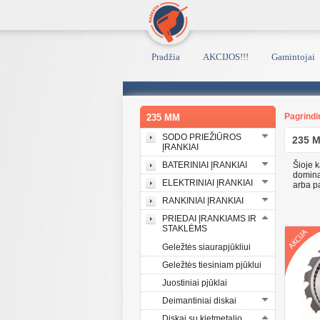
Pradžia
AKCIJOS!!!
Gamintojai
Pagrindi
235 MM
SODO PRIEŽIŪROS
235 
ĮRANKIAI
BATERINIAI ĮRANKIAI
Šioje 
domina
ELEKTRINIAI ĮRANKIAI
arba p
RANKINIAI ĮRANKIAI
PRIEDAI ĮRANKIAMS IR
STAKLĖMS
Geležtės siaurapjūkliui
Geležtės tiesiniam pjūklui
Juostiniai pjūklai
Deimantiniai diskai
Diskai su kietmetalio