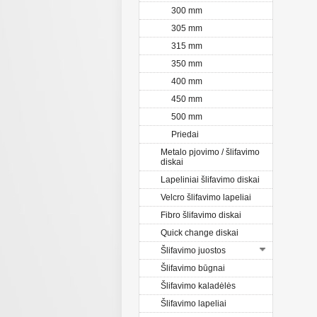
300 mm
305 mm
315 mm
350 mm
400 mm
450 mm
500 mm
Priedai
Metalo pjovimo / šlifavimo
diskai
Lapeliniai šlifavimo diskai
Velcro šlifavimo lapeliai
Fibro šlifavimo diskai
Quick change diskai
Šlifavimo juostos
Šlifavimo būgnai
Šlifavimo kaladėlės
Šlifavimo lapeliai