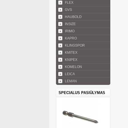
FLEX
GVS
HAUBOLD
INSIZE
IRIMO
KAPRO
KLINGSPOR
KMITEX
KNIPEX
KOMELON
LEICA
LEMAN
SPECIALUS PASIŪLYMAS