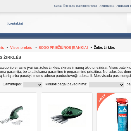
Sveiki, šiuo metu esate neprisijungę (
Registruotis / Prisijungti
)
Kontaktai
nis
>
Visos prekės
>
SODO PRIEŽIŪROS ĮRANKIAI
>
Žolės žirklės
S ŽIRKLĖS
ategorijoje rasite įvairias žolės žirklės, skirtas ir namų ūkio priežiūrai. Visos pateikt
iama garantija, be to atliekama garantinė ir pogarantinė priežiūra. Neradus Jus do
tą kartą arba parašyti mums adresu parduotuve@radesta.lt. Mes visada pasistengs
Gamintojas:
Rikiuoti pagal pavadinimą:
pa