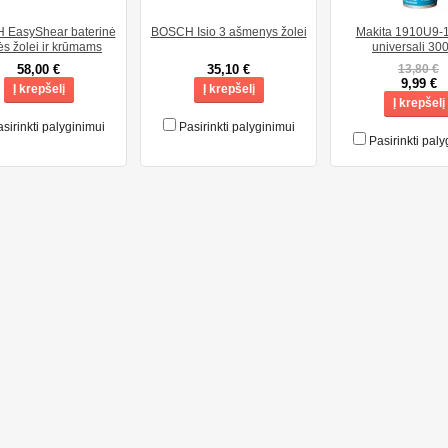
EasyShear baterinė
BOSCH Isio 3 ašmenys žolei
Makita 1910U9-1
lės žolei ir krūmams
universali 30
58,00 €
35,10 €
13,80 €
9,99 €
Į krepšelį
Į krepšelį
Į krepšelį
sirinkti palyginimui
Pasirinkti palyginimui
Pasirinkti paly