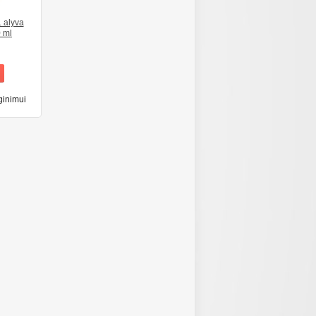
 alyva
0 ml
ginimui