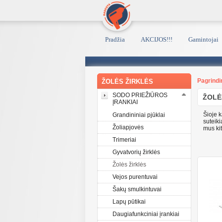
Pradžia
AKCIJOS!!!
Gamintojai
Pagrindi
ŽOLĖS ŽIRKLĖS
SODO PRIEŽIŪROS
ŽOLĖ
ĮRANKIAI
Šioje k
Grandininiai pjūklai
suteik
Žoliapjovės
mus ki
Trimeriai
Gyvatvorių žirklės
Žolės žirklės
Vejos purentuvai
Šakų smulkintuvai
Lapų pūtikai
Daugiafunkciniai įrankiai