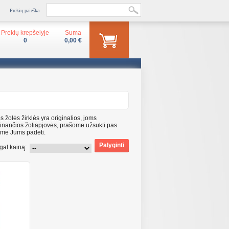
Prekių paieška
Prekių krepšelyje
Suma
0
0,00 €
os žolės žirklės yra originalios, joms
minančios žoliapjovės, prašome užsukti pas
ime Jums padėti.
gal kainą: