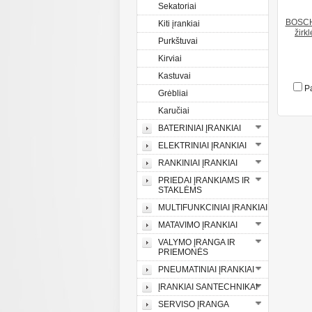
Sekatoriai
BOSCH 
Kiti įrankiai
žirk
Purkštuvai
Kirviai
Kastuvai
Pa
Grėbliai
Karučiai
BATERINIAI ĮRANKIAI
ELEKTRINIAI ĮRANKIAI
RANKINIAI ĮRANKIAI
PRIEDAI ĮRANKIAMS IR
STAKLĖMS
MULTIFUNKCINIAI ĮRANKIAI
MATAVIMO ĮRANKIAI
VALYMO ĮRANGA IR
PRIEMONĖS
PNEUMATINIAI ĮRANKIAI
ĮRANKIAI SANTECHNIKAI
SERVISO ĮRANGA