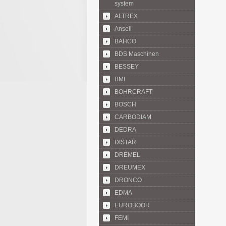
system
ALTREX
Ansell
BAHCO
BDS Maschinen
BESSEY
BMI
BOHRCRAFT
BOSCH
CARBODIAM
DEDRA
DISTAR
DREMEL
DREUMEX
DRONCO
EDMA
EUROBOOR
FEMI