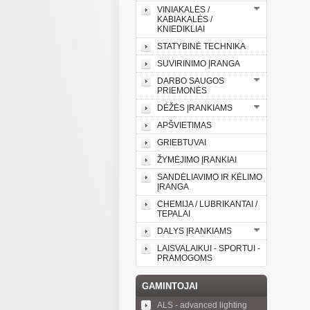
VINIAKALĖS /
KABIAKALĖS /
KNIEDIKLIAI
STATYBINĖ TECHNIKA
SUVIRINIMO ĮRANGA
DARBO SAUGOS
PRIEMONĖS
DĖŽĖS ĮRANKIAMS
APŠVIETIMAS
GRIEBTUVAI
ŽYMĖJIMO ĮRANKIAI
SANDĖLIAVIMO IR KĖLIMO
ĮRANGA
CHEMIJA / LUBRIKANTAI /
TEPALAI
DALYS ĮRANKIAMS
LAISVALAIKUI - SPORTUI -
PRAMOGOMS
GAMINTOJAI
ALS - advanced lighting