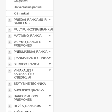
Galąstuvai
Universaslūs įrankiai
Kiti įrankiai
PRIEDAI ĮRANKIAMS IR
STAKLĖMS
MULTIFUNKCINIAI ĮRANKIAI
MATAVIMO ĮRANKIAI
VALYMO ĮRANGA IR
PRIEMONĖS
PNEUMATINIAI ĮRANKIAI
ĮRANKIAI SANTECHNIKAI
SERVISO ĮRANGA
VINIAKALĖS /
KABIAKALĖS /
KNIEDIKLIAI
STATYBINĖ TECHNIKA
SUVIRINIMO ĮRANGA
DARBO SAUGOS
PRIEMONĖS
DĖŽĖS ĮRANKIAMS