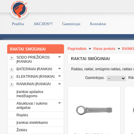
Pradžia
AKCIJOS!!!
Gamintojai
Kontaktai
Pagrindinis
>
Visos prekės
>
RANKIN
RAKTAI SMŪGINIAI
SODO PRIEŽIŪROS
RAKTAI SMŪGINIAI
ĮRANKIAI
BATERINIAI ĮRANKIAI
Raktas, raktai, smūginis raktas, raktas
ELEKTRINIAI ĮRANKIAI
Gamintojas:
Rik
RANKINIAI ĮRANKIAI
Įrankiai apdailos
medžiagoms
Atsuktuvai / sukimo
antgaliai
Replės
Įrankiai elektrikams
Žirklės