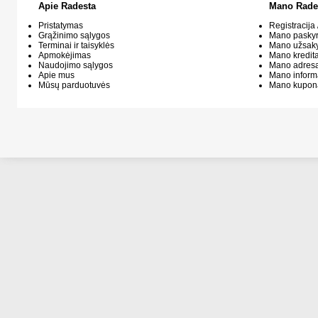
Apie Radesta
Mano Rade
Pristatymas
Registracija 
Grąžinimo sąlygos
Mano pasky
Terminai ir taisyklės
Mano užsak
Apmokėjimas
Mano kredit
Naudojimo sąlygos
Mano adresa
Apie mus
Mano inform
Mūsų parduotuvės
Mano kupon