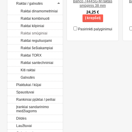
Bahco 7444SG-M raktas
B
Raktai / galvutės
smūginis 38 mm
Raktai dinamometriniai
24,25 €
Į krepšelį
Raktai kombinuoti
Raktai kilpiniai
Pasirinkti palyginimui
Raktai smūginiai
Raktai reguliuojami
Raktai šešiakampiai
Raktai TORX
Raktai santechniniai
Kiti raktai
Galvutės
Plaktukai / kūjai
Spaustuvai
Rankiniai pjūklai / peiliai
Įrankiai sandarinimo
medžiagoms
Dildės
Laužtuvai