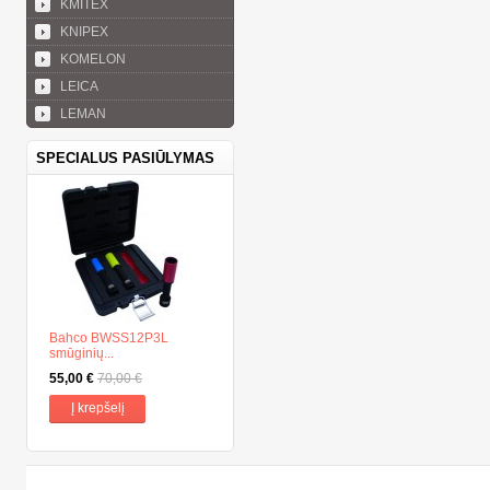
KMITEX
KNIPEX
KOMELON
LEICA
LEMAN
SPECIALUS PASIŪLYMAS
Bahco BWSS12P3L
smūginių...
55,00 €
70,00 €
Į krepšelį