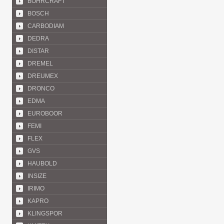
BOHRCRAFT
BOSCH
CARBODIAM
DEDRA
DISTAR
DREMEL
DREUMEX
DRONCO
EDMA
EUROBOOR
FEMI
FLEX
GVS
HAUBOLD
INSIZE
IRIMO
KAPRO
KLINGSPOR