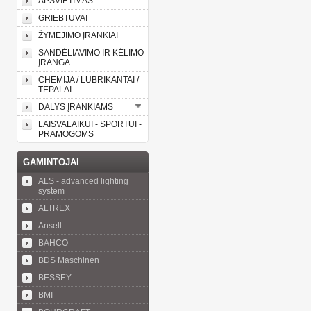
APŠVIETIMAS
GRIEBTUVAI
ŽYMĖJIMO ĮRANKIAI
SANDĖLIAVIMO IR KĖLIMO
ĮRANGA
CHEMIJA / LUBRIKANTAI /
TEPALAI
DALYS ĮRANKIAMS
LAISVALAIKUI - SPORTUI -
PRAMOGOMS
GAMINTOJAI
ALS - advanced lighting
system
ALTREX
Ansell
BAHCO
BDS Maschinen
BESSEY
BMI