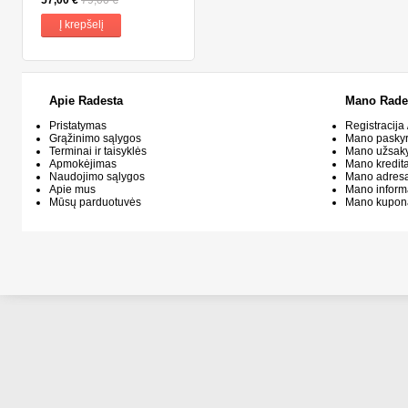
Į krepšelį
Apie Radesta
Mano Rade
Pristatymas
Registracija 
Grąžinimo sąlygos
Mano pasky
Terminai ir taisyklės
Mano užsak
Apmokėjimas
Mano kredit
Naudojimo sąlygos
Mano adresa
Apie mus
Mano inform
Mūsų parduotuvės
Mano kupon