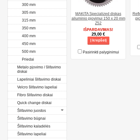
300 mm
305 mm
MAKITA Specialized diskas
Refl
aliuminio pjovimui 150 x 20 mm
pj
315 mm
Z52
350 mm
IŠPARDAVIMAS!
29,00 €
400 mm
Į krepšelį
450 mm
500 mm
Pasirinkti palyginimui
Priedai
Metalo pjovimo / šlifavimo
diskai
Lapeliniai šlifavimo diskai
Velcro šlifavimo lapeliai
Fibro šlifavimo diskai
Quick change diskai
Šlifavimo juostos
Šlifavimo būgnai
Šlifavimo kaladėlės
Šlifavimo lapeliai