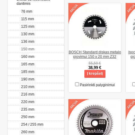
dantimis
76 mm
115 mm
125 mm
130 mm
136 mm
150 mm
BOSCH Standard diskas metalo
Iso
160 mm
pjovimui 150 x 20 mm Z32
pj
55,50 €
165 mm
38,99 €
185 mm
Į krepšelį
190 mm
Pasirinkti palyginimui
210 mm
216 mm
220 mm
235 mm
250 mm
254 / 255 mm
260 mm