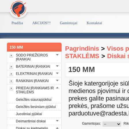
Pradžia
AKCIJOS!!!
Gamintojai
Kontaktai
Pagrindinis
>
Visos 
150 MM
STAKLĖMS
>
Diskai 
SODO PRIEŽIŪROS
ĮRANKIAI
BATERINIAI ĮRANKIAI
150 MM
ELEKTRINIAI ĮRANKIAI
RANKINIAI ĮRANKIAI
Šioje katergorijoje s
PRIEDAI ĮRANKIAMS IR
medienos pjovimui ir 
STAKLĖMS
prekes galite pasinau
Geležtės siaurapjūkliui
prekės, prašome užsuk
Geležtės tiesiniam pjūklui
parduotuve@radesta.l
Juostiniai pjūklai
Deimantiniai diskai
Gamintojas:
Rik
Diskai su kietmetalio