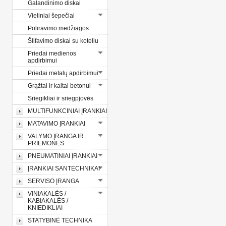
Galandinimo diskai
Vieliniai šepečiai
Poliravimo medžiagos
Šlifavimo diskai su koteliu
Priedai medienos
apdirbimui
Priedai metalų apdirbimui
Grąžtai ir kaltai betonui
Sriegikliai ir sriegpjovės
MULTIFUNKCINIAI ĮRANKIAI
MATAVIMO ĮRANKIAI
VALYMO ĮRANGA IR
PRIEMONĖS
PNEUMATINIAI ĮRANKIAI
ĮRANKIAI SANTECHNIKAI
SERVISO ĮRANGA
VINIAKALĖS /
KABIAKALĖS /
KNIEDIKLIAI
STATYBINĖ TECHNIKA