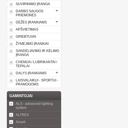
SUVIRINIMO ĮRANGA
DARBO SAUGOS
PRIEMONĖS
DĖŽĖS ĮRANKIAMS
APŠVIETIMAS
GRIEBTUVAI
ŽYMĖJIMO ĮRANKIAI
SANDĖLIAVIMO IR KĖLIMO
ĮRANGA
CHEMIJA / LUBRIKANTAI /
TEPALAI
DALYS ĮRANKIAMS
LAISVALAIKUI - SPORTUI -
PRAMOGOMS
GAMINTOJAI
ALS - advanced lighting
system
ALTREX
Ansell