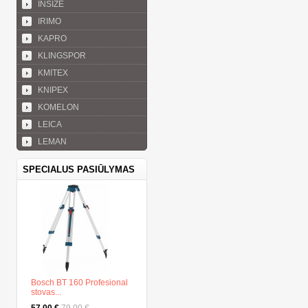
INSIZE
IRIMO
KAPRO
KLINGSPOR
KMITEX
KNIPEX
KOMELON
LEICA
LEMAN
SPECIALUS PASIŪLYMAS
Bosch BT 160 Profesional
stovas...
57,00 €
79,00 €