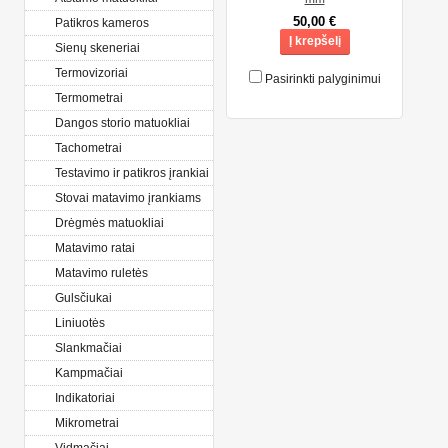
50,00 €
Patikros kameros
Į krepšelį
Sienų skeneriai
Termovizoriai
Pasirinkti palyginimui
Termometrai
Dangos storio matuokliai
Tachometrai
Testavimo ir patikros įrankiai
Stovai matavimo įrankiams
Drėgmės matuokliai
Matavimo ratai
Matavimo ruletės
Gulsčiukai
Liniuotės
Slankmačiai
Kampmačiai
Indikatoriai
Mikrometrai