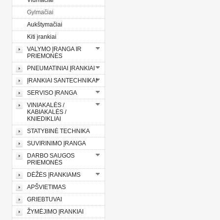
Vidmačiai
Gylmačiai
Aukštymačiai
Kiti įrankiai
VALYMO ĮRANGA IR
PRIEMONĖS
PNEUMATINIAI ĮRANKIAI
ĮRANKIAI SANTECHNIKAI
SERVISO ĮRANGA
VINIAKALĖS /
KABIAKALĖS /
KNIEDIKLIAI
STATYBINĖ TECHNIKA
SUVIRINIMO ĮRANGA
DARBO SAUGOS
PRIEMONĖS
DĖŽĖS ĮRANKIAMS
APŠVIETIMAS
GRIEBTUVAI
ŽYMĖJIMO ĮRANKIAI