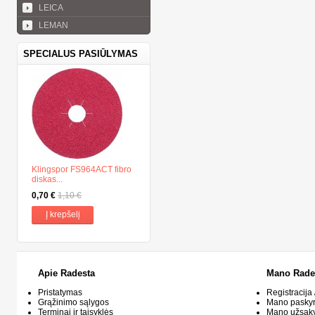
LEICA
LEMAN
SPECIALUS PASIŪLYMAS
Klingspor FS964ACT fibro
diskas...
0,70 €
1,10 €
Į krepšelį
Apie Radesta
Mano Rade
Pristatymas
Registracija 
Grąžinimo sąlygos
Mano pasky
Terminai ir taisyklės
Mano užsak