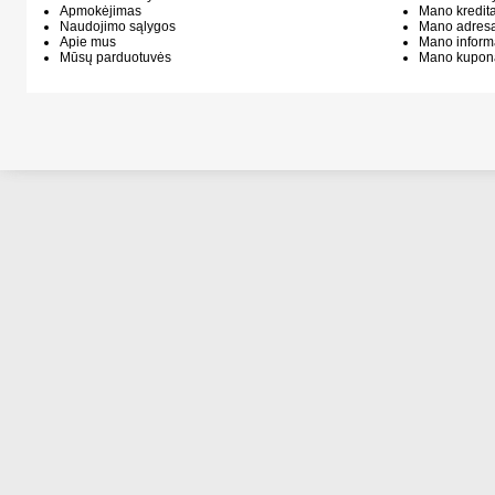
Apmokėjimas
Mano kredit
Naudojimo sąlygos
Mano adresa
Apie mus
Mano inform
Mūsų parduotuvės
Mano kupon