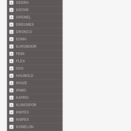
DEDRA
DISTAR
DREMEL
DREUMEX
DRONCO
EDMA
EUROBOOR
FEMI
FLEX
GVS
HAUBOLD
INSIZE
IRIMO
KAPRO
KLINGSPOR
KMITEX
KNIPEX
KOMELON