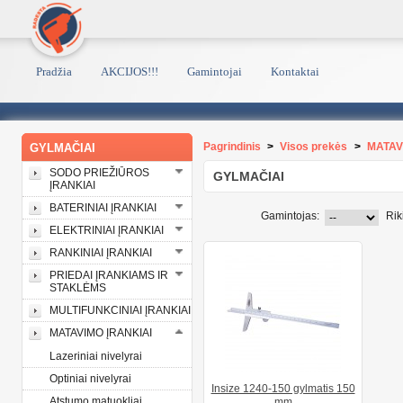
Pradžia
AKCIJOS!!!
Gamintojai
Kontaktai
Pagrindinis
>
Visos prekės
>
MATAV
GYLMAČIAI
SODO PRIEŽIŪROS
GYLMAČIAI
ĮRANKIAI
BATERINIAI ĮRANKIAI
Gamintojas:
Rik
ELEKTRINIAI ĮRANKIAI
RANKINIAI ĮRANKIAI
PRIEDAI ĮRANKIAMS IR
STAKLĖMS
MULTIFUNKCINIAI ĮRANKIAI
MATAVIMO ĮRANKIAI
Lazeriniai nivelyrai
Optiniai nivelyrai
Insize 1240-150 gylmatis 150
Atstumo matuokliai
mm