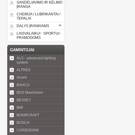
SANDĖLIAVIMO IR KĖLIMO
ĮRANGA
CHEMIJA / LUBRIKANTAI /
TEPALAI
DALYS ĮRANKIAMS
LAISVALAIKUI - SPORTUI -
PRAMOGOMS
GAMINTOJAI
ALS - advanced lighting
system
ALTREX
Ansell
BAHCO
BDS Maschinen
BESSEY
BMI
BOHRCRAFT
BOSCH
CARBODIAM