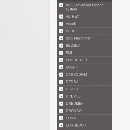
ALS - advanced lighting
system
ALTREX
Ansell
BAHCO
BDS Maschinen
BESSEY
BMI
BOHRCRAFT
BOSCH
CARBODIAM
DEDRA
DISTAR
DREMEL
DREUMEX
DRONCO
EDMA
EUROBOOR