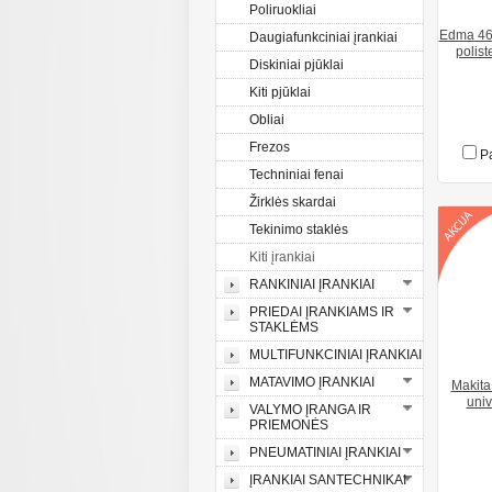
Poliruokliai
Edma 466
Daugiafunkciniai įrankiai
polist
Diskiniai pjūklai
Kiti pjūklai
Obliai
Frezos
Pa
Techniniai fenai
Žirklės skardai
Tekinimo staklės
Kiti įrankiai
RANKINIAI ĮRANKIAI
PRIEDAI ĮRANKIAMS IR
STAKLĖMS
MULTIFUNKCINIAI ĮRANKIAI
MATAVIMO ĮRANKIAI
Makit
univ
VALYMO ĮRANGA IR
PRIEMONĖS
PNEUMATINIAI ĮRANKIAI
ĮRANKIAI SANTECHNIKAI