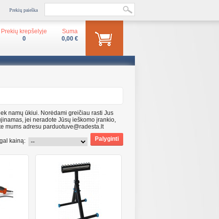
Prekių paieška
Prekių krepšelyje
Suma
0
0,00 €
tiek namų ūkiui. Norėdami greičiau rasti Jus
ujinamas, jei neradote Jūsų ieškomo įrankio,
kite mums adresu parduotuve@radesta.lt
gal kainą: