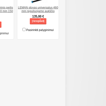
nis peilis
LEMAN stovas universalus 460
200 mm 150
mm reguliuojamo aukščio
135,00 €
Į krepšelį
Pasirinkti palyginimui
ginimui