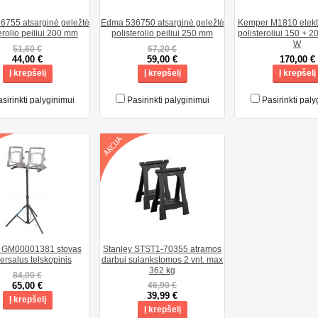
755 atsarginė geležtė
Edma 536750 atsarginė geležtė
Kemper M1810 elektri
erolio peiliui 200 mm
polisterolio peiliui 250 mm
polisteroliui 150 + 
W
51,60 €
67,20 €
44,00 €
59,00 €
170,00 €
Į krepšelį
Į krepšelį
Į krepšelį
sirinkti palyginimui
Pasirinkti palyginimui
Pasirinkti paly
a GM00001381 stovas
Stanley STST1-70355 atramos
ersalus telskopinis
darbui sulankstomos 2 vnt. max
362 kg
84,00 €
65,00 €
46,90 €
39,99 €
Į krepšelį
Į krepšelį