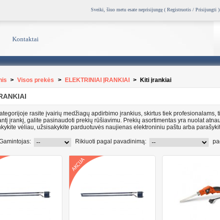
Sveiki, šiuo metu esate neprisijungę (
Registruotis / Prisijungti
)
Kontaktai
nis
>
Visos prekės
>
ELEKTRINIAI ĮRANKIAI
>
Kiti įrankiai
ĮRANKIAI
ategorijoje rasite įvairių medžiagų apdirbimo įrankius, skirtus tiek profesionalams, 
tį įrankį, galite pasinaudoti prekių rūšiavimu. Prekių asortimentas yra nuolat atna
nkykite vėliau, užsisakykite parduotuvės naujienas elektroniniu paštu arba parašy
Gamintojas:
Rikiuoti pagal pavadinimą:
pa