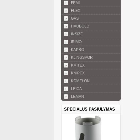
FEMI
FLEX
GVS
HAUBOLD
INSIZE
IRIMO
KAPRO
KLINGSPOR
KMITEX
KNIPEX
KOMELON
LEICA
LEMAN
SPECIALUS PASIŪLYMAS