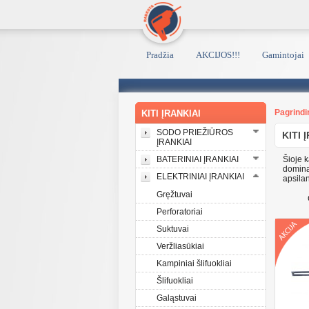
Pradžia
AKCIJOS!!!
Gamintojai
Pagrindi
KITI ĮRANKIAI
SODO PRIEŽIŪROS
KITI 
ĮRANKIAI
BATERINIAI ĮRANKIAI
Šioje k
dominan
ELEKTRINIAI ĮRANKIAI
apsila
Gręžtuvai
Perforatoriai
Suktuvai
Veržliasūkiai
Kampiniai šlifuokliai
Šlifuokliai
Galąstuvai