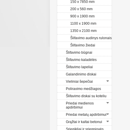
150 x 7850 mm
200 x 560 mm
900 x 1900 mm
1100 x 1900 mm
1350 x 2100 mm
Šlifavimo audinys rulonais
Šlifavimo žiedai
Šlifavimo būgnai
Šlifavimo kaladėlės
Šlifavimo lapeliai
Galandinimo diskai
Vieliniai šepečiai
Poliravimo medžiagos
Šlifavimo diskai su koteliu
Priedai medienos
apdirbimui
Priedai metalų apdirbimui
Grąžtai ir kaltai betonui
Sriegikliai ir sriegpjovės