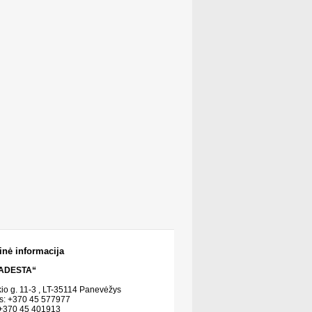
inė informacija
ADESTA“
kio g. 11-3 , LT-35114 Panevėžys
s: +370 45 577977
 +370 45 401913