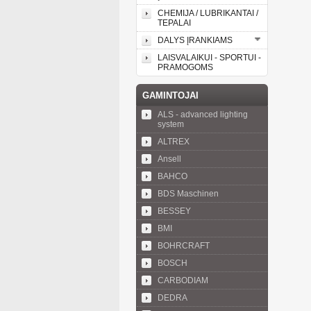
CHEMIJA / LUBRIKANTAI /
TEPALAI
DALYS ĮRANKIAMS
LAISVALAIKUI - SPORTUI -
PRAMOGOMS
GAMINTOJAI
ALS - advanced lighting
system
ALTREX
Ansell
BAHCO
BDS Maschinen
BESSEY
BMI
BOHRCRAFT
BOSCH
CARBODIAM
DEDRA