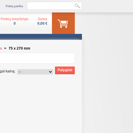
Prekių paieška
Prekių krepšelyje
Suma
0
0,00 €
os
>
75 x 270 mm
gal kainą: