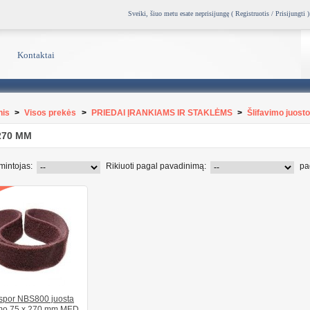
Sveiki, šiuo metu esate neprisijungę (
Registruotis / Prisijungti
)
Kontaktai
nis
>
Visos prekės
>
PRIEDAI ĮRANKIAMS IR STAKLĖMS
>
Šlifavimo juost
270 MM
intojas:
Rikiuoti pagal pavadinimą:
pa
spor NBS800 juosta
imo 75 x 270 mm MED