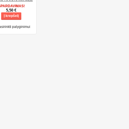
ŠPARDAVIMAS!
5,50 €
Į krepšelį
sirinkti palyginimui