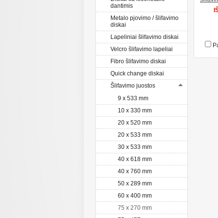
dantimis
I
Metalo pjovimo / šlifavimo
diskai
Lapeliniai šlifavimo diskai
Pa
Velcro šlifavimo lapeliai
Fibro šlifavimo diskai
Quick change diskai
Šlifavimo juostos
9 x 533 mm
10 x 330 mm
20 x 520 mm
20 x 533 mm
30 x 533 mm
40 x 618 mm
40 x 760 mm
50 x 289 mm
60 x 400 mm
75 x 270 mm