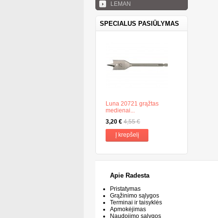
LEMAN
SPECIALUS PASIŪLYMAS
Luna 20721 grąžtas
medienai...
3,20 €
4,55 €
Į krepšelį
Apie Radesta
Pristatymas
Grąžinimo sąlygos
Terminai ir taisyklės
Apmokėjimas
Naudojimo sąlygos