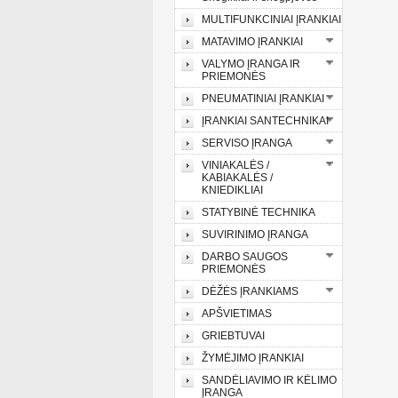
MULTIFUNKCINIAI ĮRANKIAI
MATAVIMO ĮRANKIAI
VALYMO ĮRANGA IR
PRIEMONĖS
PNEUMATINIAI ĮRANKIAI
ĮRANKIAI SANTECHNIKAI
SERVISO ĮRANGA
VINIAKALĖS /
KABIAKALĖS /
KNIEDIKLIAI
STATYBINĖ TECHNIKA
SUVIRINIMO ĮRANGA
DARBO SAUGOS
PRIEMONĖS
DĖŽĖS ĮRANKIAMS
APŠVIETIMAS
GRIEBTUVAI
ŽYMĖJIMO ĮRANKIAI
SANDĖLIAVIMO IR KĖLIMO
ĮRANGA