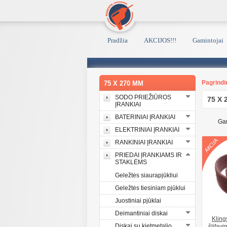
Pradžia
AKCIJOS!!!
Gamintojai
Pagrindi
75 X 270 MM
SODO PRIEŽIŪROS
75 X 
ĮRANKIAI
BATERINIAI ĮRANKIAI
Gam
ELEKTRINIAI ĮRANKIAI
RANKINIAI ĮRANKIAI
PRIEDAI ĮRANKIAMS IR
STAKLĖMS
Geležtės siaurapjūkliui
Geležtės tiesiniam pjūklui
Juostiniai pjūklai
Deimantiniai diskai
Kling
Diskai su kietmetalio
šlifav