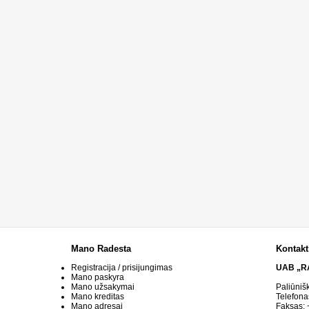
Mano Radesta
Kontakt
Registracija / prisijungimas
UAB „R
Mano paskyra
Mano užsakymai
Paliūniš
Mano kreditas
Telefona
Mano adresai
Faksas: