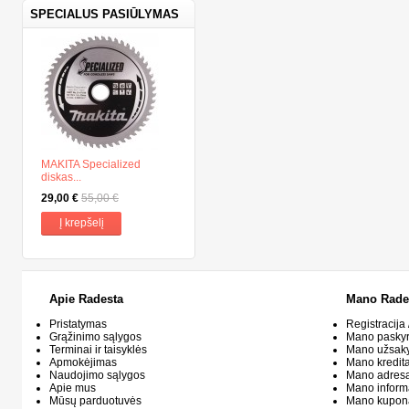
SPECIALUS PASIŪLYMAS
MAKITA Specialized
diskas...
29,00 €
55,00 €
Į krepšelį
Apie Radesta
Mano Rade
Pristatymas
Registracija 
Grąžinimo sąlygos
Mano pasky
Terminai ir taisyklės
Mano užsak
Apmokėjimas
Mano kredit
Naudojimo sąlygos
Mano adresa
Apie mus
Mano inform
Mūsų parduotuvės
Mano kupon