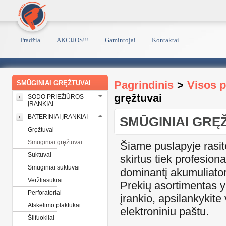
Pradžia
AKCIJOS!!!
Gamintojai
Kontaktai
Pagrindinis
>
Visos 
SMŪGINIAI GRĘŽTUVAI
gręžtuvai
SODO PRIEŽIŪROS
ĮRANKIAI
BATERINIAI ĮRANKIAI
SMŪGINIAI GRĘ
Gręžtuvai
Smūginiai gręžtuvai
Šiame puslapyje rasit
Suktuvai
skirtus tiek profesion
Smūginiai suktuvai
dominantį akumuliatori
Veržliasūkiai
Prekių asortimentas y
Perforatoriai
įrankio, apsilankykit
Atskėlimo plaktukai
elektroniniu paštu.
Šlifuokliai