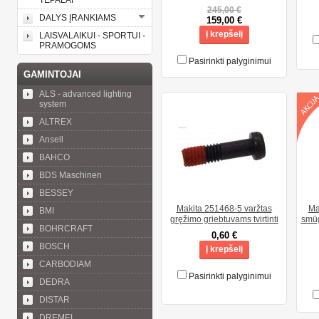
TEPALAI
245,00 €
DALYS ĮRANKIAMS
159,00 €
Į krepšelį
LAISVALAIKUI - SPORTUI -
PRAMOGOMS
Pasirinkti palyginimui
GAMINTOJAI
ALS - advanced lighting
system
ALTREX
Ansell
BAHCO
BDS Maschinen
BESSEY
Makita 251468-5 varžtas
Ma
BMI
gręžimo griebtuvams tvirtinti
smūg
BOHRCRAFT
0,60 €
BOSCH
Į krepšelį
CARBODIAM
Pasirinkti palyginimui
DEDRA
DISTAR
DREMEL