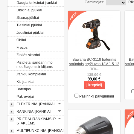
Gamintojas:
Rik
Daugiafunkciniai įrankiai
Diskiniai pjūklai
Siaurapjūkliai
Tiesiniai pjūklai
Juostiniai pjūklai
Obliai
Frezos
Žirklės skardai
Bawaria BC-3118 baterinis
Ba
Pistoletai sandarinimo
smūginis gręžtuvas 18V 1,5-13
smūgi
medžiagoms ir klijams
mm...
Įrankių komplektai
135,00 €
99,00 €
Kiti įrankiai
Į krepšelį
Baterijos
Pasirinkti palyginimui
Pakrovėjai
ELEKTRINIAI ĮRANKIAI
RANKINIAI ĮRANKIAI
PRIEDAI ĮRANKIAMS IR
STAKLĖMS
MULTIFUNKCINIAI ĮRANKIAI