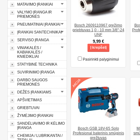
MATAVIMO ĮRANKIAI
VALYMO ĮRANGA IR
PRIEMONĖS
PNEUMATINIAI ĮRANKIAI
Bosch 2609110967 gręžimo
Bo
griebtuvas 1,0 - 10 mm 3/8"-24
Prof
ĮRANKIAI SANTECHNIKAI
UNF
SERVISO ĮRANGA
9,99 €
Į krepšelį
VINIAKALĖS /
KABIAKALĖS /
KNIEDIKLIAI
Pasirinkti palyginimui
STATYBINĖ TECHNIKA
SUVIRINIMO ĮRANGA
DARBO SAUGOS
PRIEMONĖS
DĖŽĖS ĮRANKIAMS
APŠVIETIMAS
GRIEBTUVAI
ŽYMĖJIMO ĮRANKIAI
SANDĖLIAVIMO IR KĖLIMO
ĮRANGA
Bosch GSB 18V-65 Solo
M
Profesional baterinis smūginis
smū
CHEMIJA / LUBRIKANTAI /
gręžtuvas