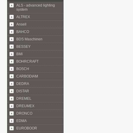
ALS - advanced lighting
system
ALTREX
Ansell
BAHCO
BDS Maschinen
BESSEY
BMI
BOHRCRAFT
BOSCH
CARBODIAM
DEDRA
DISTAR
DREMEL
DREUMEX
DRONCO
EDMA
EUROBOOR