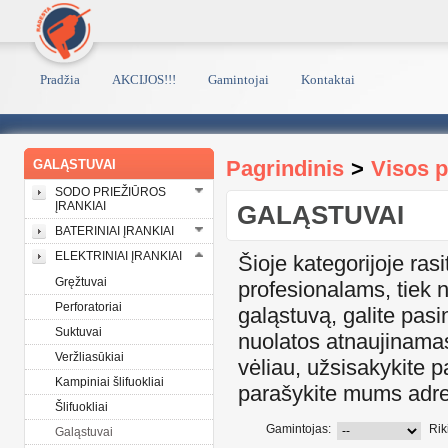
Pradžia
AKCIJOS!!!
Gamintojai
Kontaktai
Pagrindinis
>
Visos 
GALĄSTUVAI
SODO PRIEŽIŪROS
ĮRANKIAI
GALĄSTUVAI
BATERINIAI ĮRANKIAI
ELEKTRINIAI ĮRANKIAI
Šioje kategorijoje rasi
Gręžtuvai
profesionalams, tiek 
Perforatoriai
galąstuvą, galite pas
Suktuvai
nuolatos atnaujinamas
Veržliasūkiai
vėliau, užsisakykite 
Kampiniai šlifuokliai
parašykite mums adre
Šlifuokliai
Gamintojas:
Rik
Galąstuvai