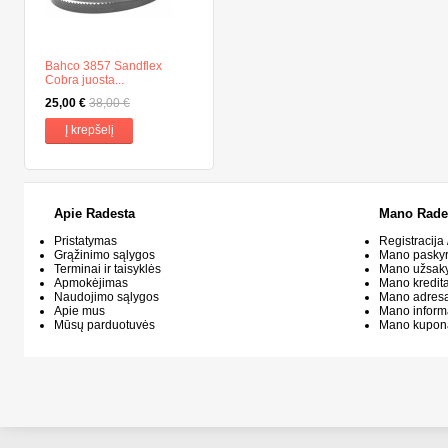
Bahco 3857 Sandflex
Cobra juosta...
25,00 €
38,00 €
Į krepšelį
Apie Radesta
Mano Rade
Pristatymas
Registracija 
Grąžinimo sąlygos
Mano pasky
Terminai ir taisyklės
Mano užsak
Apmokėjimas
Mano kredit
Naudojimo sąlygos
Mano adresa
Apie mus
Mano inform
Mūsų parduotuvės
Mano kupon