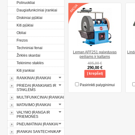
Poliruokliai
Daugiafunkciniai įrankiai
Diskiniai pjūklai
Kiti pjūklai
Obliai
Frezos
Techniniai fenai
Leman AFF251 galąstuvas
Lind
Žirklės skardai
peiliams ir kaltams
Tekinimo staklės
405,00 €
290,00 €
Kiti įrankiai
Į krepšelį
RANKINIAI ĮRANKIAI
Pasirinkti palyginimui
PRIEDAI ĮRANKIAMS IR
STAKLĖMS
MULTIFUNKCINIAI ĮRANKIAI
MATAVIMO ĮRANKIAI
VALYMO ĮRANGA IR
PRIEMONĖS
PNEUMATINIAI ĮRANKIAI
ĮRANKIAI SANTECHNIKAI