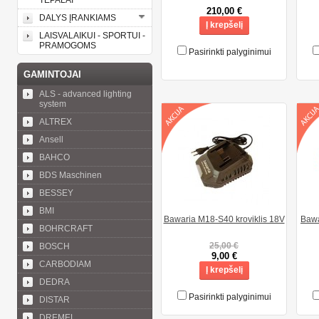
TEPALAI
210,00 €
DALYS ĮRANKIAMS
Į krepšelį
LAISVALAIKUI - SPORTUI -
PRAMOGOMS
Pasirinkti palyginimui
GAMINTOJAI
ALS - advanced lighting
system
ALTREX
Ansell
BAHCO
BDS Maschinen
BESSEY
BMI
Bawaria M18-S40 kroviklis 18V
Bawa
BOHRCRAFT
25,00 €
BOSCH
9,00 €
CARBODIAM
Į krepšelį
DEDRA
Pasirinkti palyginimui
DISTAR
DREMEL