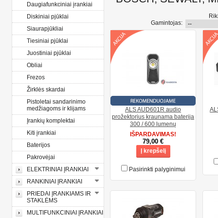
Daugiafunkciniai įrankiai
Rik
Diskiniai pjūklai
Gamintojas:
Siaurapjūkliai
Tiesiniai pjūklai
Juostiniai pjūklai
Obliai
Frezos
Žirklės skardai
Pistoletai sandarinimo
medžiagoms ir klijams
ALS AUD601R audio
AL
prožektorius kraunama baterija
Įrankių komplektai
300 / 600 lumenų
Kiti įrankiai
IŠPARDAVIMAS!
79,00 €
Baterijos
Į krepšelį
Pakrovėjai
ELEKTRINIAI ĮRANKIAI
Pasirinkti palyginimui
RANKINIAI ĮRANKIAI
PRIEDAI ĮRANKIAMS IR
STAKLĖMS
MULTIFUNKCINIAI ĮRANKIAI