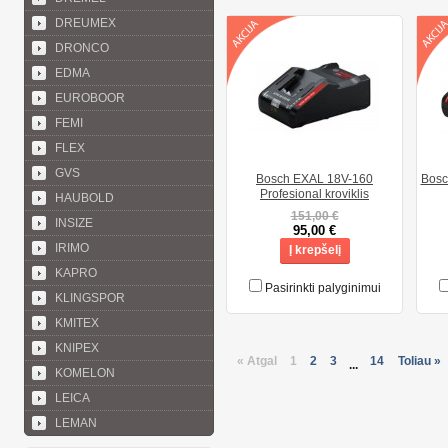
DREUMEX
DRONCO
EDMA
EUROBOOR
FEMI
FLEX
GVS
Bosch EXAL 18V-160
Bosc
Profesional kroviklis
HAUBOLD
151,00 €
INSIZE
95,00 €
IRIMO
Į krepšelį
KAPRO
Pasirinkti palyginimui
KLINGSPOR
KMITEX
KNIPEX
« Atgal
1
2
3
14
Toliau »
...
KOMELON
LEICA
LEMAN