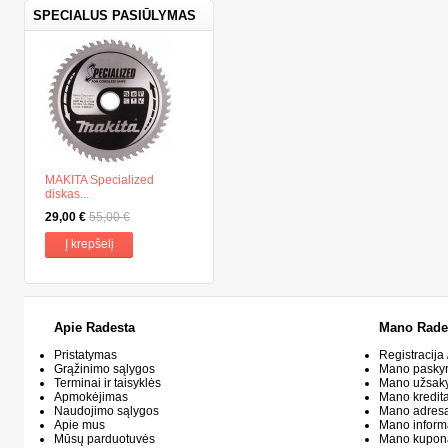
SPECIALUS PASIŪLYMAS
MAKITA Specialized
diskas...
29,00 €
55,00 €
Į krepšelį
Apie Radesta
Mano Rade
Pristatymas
Registracija 
Grąžinimo sąlygos
Mano pasky
Terminai ir taisyklės
Mano užsak
Apmokėjimas
Mano kredit
Naudojimo sąlygos
Mano adresa
Apie mus
Mano inform
Mūsų parduotuvės
Mano kupon