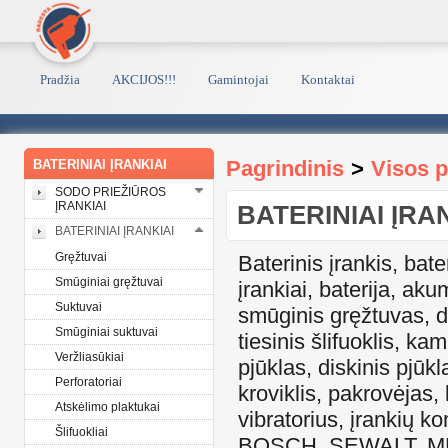
Pradžia
AKCIJOS!!!
Gamintojai
Kontaktai
Pagrindinis
>
Visos 
BATERINIAI ĮRANKIAI
SODO PRIEŽIŪROS
ĮRANKIAI
BATERINIAI ĮRA
BATERINIAI ĮRANKIAI
Gręžtuvai
Baterinis įrankis, bate
Smūginiai gręžtuvai
įrankiai, baterija, ak
Suktuvai
smūginis gręžtuvas, dr
Smūginiai suktuvai
tiesinis šlifuoklis, kam
Veržliasūkiai
pjūklas, diskinis pjūkl
Perforatoriai
kroviklis, pakrovėjas,
Atskėlimo plaktukai
vibratorius, įrankių k
Šlifuokliai
BOSCH, SEWALT, 