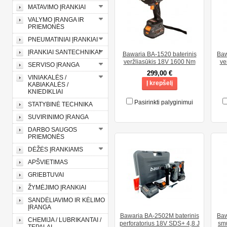
MATAVIMO ĮRANKIAI
VALYMO ĮRANGA IR
PRIEMONĖS
PNEUMATINIAI ĮRANKIAI
ĮRANKIAI SANTECHNIKAI
Bawaria BA-1520 baterinis
Baw
veržliasūkis 18V 1600 Nm
ve
SERVISO ĮRANGA
299,00 €
VINIAKALĖS /
Į krepšelį
KABIAKALĖS /
KNIEDIKLIAI
Pasirinkti palyginimui
STATYBINĖ TECHNIKA
SUVIRINIMO ĮRANGA
DARBO SAUGOS
PRIEMONĖS
DĖŽĖS ĮRANKIAMS
APŠVIETIMAS
GRIEBTUVAI
ŽYMĖJIMO ĮRANKIAI
SANDĖLIAVIMO IR KĖLIMO
ĮRANGA
Bawaria BA-2502M baterinis
Baw
CHEMIJA / LUBRIKANTAI /
perforatorius 18V SDS+ 4,8 J
smū