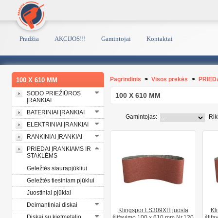
Pradžia
AKCIJOS!!!
Gamintojai
Kontaktai
Pagrindinis
>
Visos prekės
>
PRIED
100 X 610 MM
SODO PRIEŽIŪROS
100 X 610 MM
ĮRANKIAI
BATERINIAI ĮRANKIAI
Gamintojas:
Rik
ELEKTRINIAI ĮRANKIAI
RANKINIAI ĮRANKIAI
PRIEDAI ĮRANKIAMS IR
STAKLĖMS
Geležtės siaurapjūkliui
Geležtės tiesiniam pjūklui
Juostiniai pjūklai
Deimantiniai diskai
Klingspor LS309XH juosta
Kl
Diskai su kietmetalio
šlifavimo 100 x 610 mm Nr.120
šlif