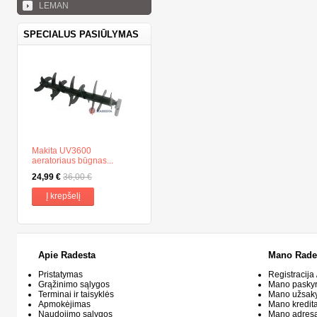
LEMAN
SPECIALUS PASIŪLYMAS
Makita UV3600
aeratoriaus būgnas...
24,99 €
36,00 €
Į krepšelį
Apie Radesta
Mano Rade
Pristatymas
Registracija 
Grąžinimo sąlygos
Mano pasky
Terminai ir taisyklės
Mano užsak
Apmokėjimas
Mano kredit
Naudojimo sąlygos
Mano adresa