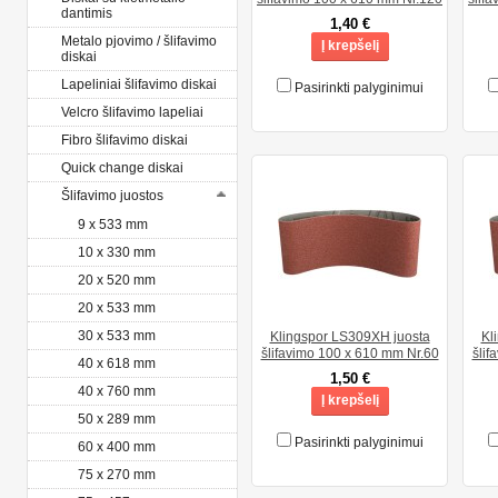
dantimis
1,40 €
Metalo pjovimo / šlifavimo
Į krepšelį
diskai
Lapeliniai šlifavimo diskai
Pasirinkti palyginimui
Velcro šlifavimo lapeliai
Fibro šlifavimo diskai
Quick change diskai
Šlifavimo juostos
9 x 533 mm
10 x 330 mm
20 x 520 mm
20 x 533 mm
30 x 533 mm
Klingspor LS309XH juosta
Kl
šlifavimo 100 x 610 mm Nr.60
šlif
40 x 618 mm
1,50 €
40 x 760 mm
Į krepšelį
50 x 289 mm
Pasirinkti palyginimui
60 x 400 mm
75 x 270 mm