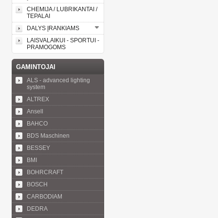
CHEMIJA / LUBRIKANTAI /
TEPALAI
DALYS ĮRANKIAMS
LAISVALAIKUI - SPORTUI -
PRAMOGOMS
GAMINTOJAI
ALS - advanced lighting
system
ALTREX
Ansell
BAHCO
BDS Maschinen
BESSEY
BMI
BOHRCRAFT
BOSCH
CARBODIAM
DEDRA