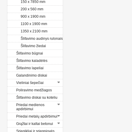
150 x 7850 mm
200 x 560 mm
900 x 1900 mm
1100 x 1900 mm
1350 x 2100 mm
Šlifavimo audinys rulonais
Šlifavimo žiedai
Šlifavimo būgnai
Šlifavimo kaladėlės
Šlifavimo lapeliai
Galandinimo diskai
Vieliniai šepečiai
Poliravimo medžiagos
Šlifavimo diskai su koteliu
Priedai medienos
apdirbimui
Priedai metalų apdirbimui
Grąžtai ir kaltai betonui
Sriegikliai ir sriegpjovės