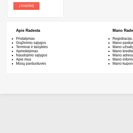
Į krepšelį
Apie Radesta
Mano Rade
Pristatymas
Registracija 
Grąžinimo sąlygos
Mano pasky
Terminai ir taisyklės
Mano užsak
Apmokėjimas
Mano kredit
Naudojimo sąlygos
Mano adresa
Apie mus
Mano inform
Mūsų parduotuvės
Mano kupon