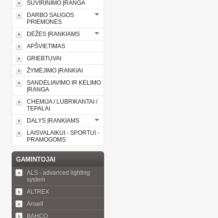
SUVIRINIMO ĮRANGA
DARBO SAUGOS
PRIEMONĖS
DĖŽĖS ĮRANKIAMS
APŠVIETIMAS
GRIEBTUVAI
ŽYMĖJIMO ĮRANKIAI
SANDĖLIAVIMO IR KĖLIMO
ĮRANGA
CHEMIJA / LUBRIKANTAI /
TEPALAI
DALYS ĮRANKIAMS
LAISVALAIKUI - SPORTUI -
PRAMOGOMS
GAMINTOJAI
ALS - advanced lighting
system
ALTREX
Ansell
BAHCO