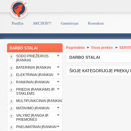
Pradžia
AKCIJOS!!!
Gamintojai
Kontaktai
Pagrindinis
>
Visos prekės
>
SERVI
DARBO STALAI
SODO PRIEŽIŪROS
DARBO STALAI
ĮRANKIAI
BATERINIAI ĮRANKIAI
ŠIOJE KATEGORIJOJE PREKIŲ 
ELEKTRINIAI ĮRANKIAI
RANKINIAI ĮRANKIAI
PRIEDAI ĮRANKIAMS IR
STAKLĖMS
MULTIFUNKCINIAI ĮRANKIAI
MATAVIMO ĮRANKIAI
VALYMO ĮRANGA IR
PRIEMONĖS
PNEUMATINIAI ĮRANKIAI