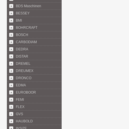
BDS Maschinen
BESSEY
BMI
BOHRCRAFT
BOSCH
CARBODIAM
DEDRA
DISTAR
DREMEL
DREUMEX
DRONCO
EDMA
EUROBOOR
FEMI
FLEX
GVS
HAUBOLD
INSIZE