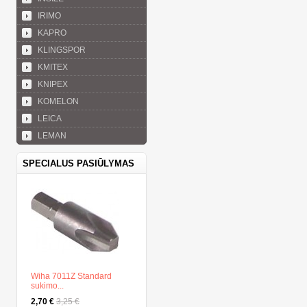
IRIMO
KAPRO
KLINGSPOR
KMITEX
KNIPEX
KOMELON
LEICA
LEMAN
SPECIALUS PASIŪLYMAS
Wiha 7011Z Standard
sukimo...
2,70 €
3,25 €