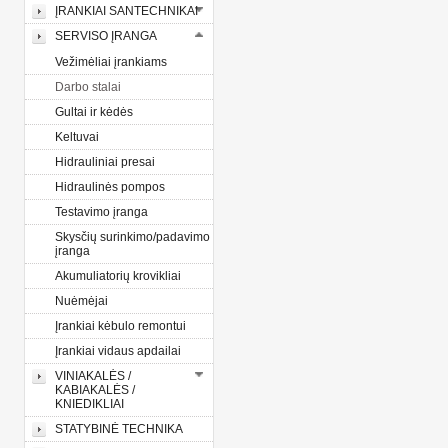
ĮRANKIAI SANTECHNIKAI
SERVISO ĮRANGA
Vežimėliai įrankiams
Darbo stalai
Gultai ir kėdės
Keltuvai
Hidrauliniai presai
Hidraulinės pompos
Testavimo įranga
Skysčių surinkimo/padavimo
įranga
Akumuliatorių krovikliai
Nuėmėjai
Įrankiai kėbulo remontui
Įrankiai vidaus apdailai
VINIAKALĖS /
KABIAKALĖS /
KNIEDIKLIAI
STATYBINĖ TECHNIKA