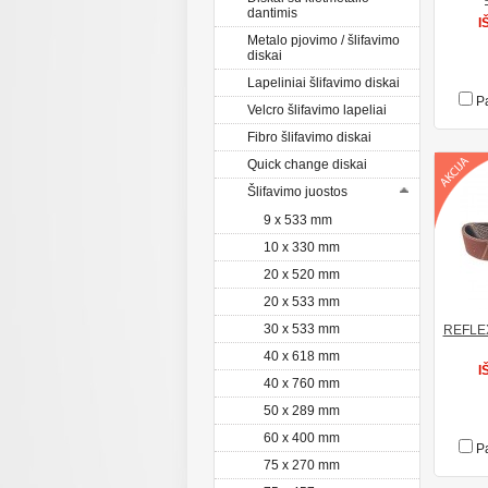
dantimis
I
Metalo pjovimo / šlifavimo
diskai
Lapeliniai šlifavimo diskai
Pa
Velcro šlifavimo lapeliai
Fibro šlifavimo diskai
Quick change diskai
Šlifavimo juostos
9 x 533 mm
10 x 330 mm
20 x 520 mm
20 x 533 mm
30 x 533 mm
REFLEX 
40 x 618 mm
I
40 x 760 mm
50 x 289 mm
60 x 400 mm
Pa
75 x 270 mm