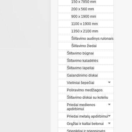
150 x 7850 mm
200 x 560 mm
900 x 1900 mm
1100 x 1900 mm
1350 x 2100 mm
Šlifavimo audinys rulonais
Šlifavimo žiedai
Šlifavimo būgnai
Šlifavimo kaladėlės
Šlifavimo lapeliai
Galandinimo diskai
Vieliniai šepečiai
Poliravimo medžiagos
Šlifavimo diskai su koteliu
Priedai medienos
apdirbimui
Priedai metalų apdirbimui
Grąžtai ir kaltai betonui
Sriegikliai ir sriegpjovės