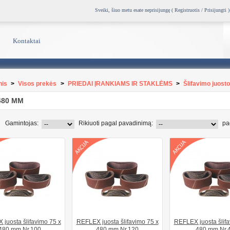
Sveiki, šiuo metu esate neprisijungę (
Registruotis / Prisijungti
)
Kontaktai
nis
>
Visos prekės
>
PRIEDAI ĮRANKIAMS IR STAKLĖMS
>
Šlifavimo juost
480 MM
Gamintojas:
Rikiuoti pagal pavadinimą:
pa
juosta šlifavimo 75 x
REFLEX juosta šlifavimo 75 x
REFLEX juosta šlifa
480 mm Nr.100
480 mm Nr.120
480 mm Nr.