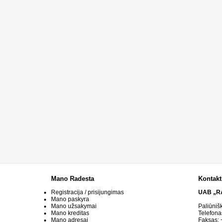
Mano Radesta
Kontakt
Registracija / prisijungimas
UAB „R
Mano paskyra
Mano užsakymai
Paliūniš
Mano kreditas
Telefona
Mano adresai
Faksas: