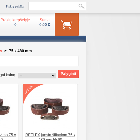
Prekių paieška
Prekių krepšelyje
Suma
0
0,00 €
os
>
75 x 480 mm
gal kainą:
vimo 75 x
REFLEX juosta šlifavimo 75 x
40
480 mm Nr.60