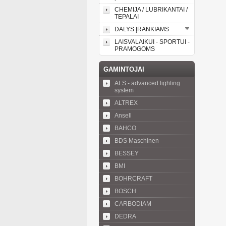
CHEMIJA / LUBRIKANTAI /
TEPALAI
DALYS ĮRANKIAMS
LAISVALAIKUI - SPORTUI -
PRAMOGOMS
GAMINTOJAI
ALS - advanced lighting
system
ALTREX
Ansell
BAHCO
BDS Maschinen
BESSEY
BMI
BOHRCRAFT
BOSCH
CARBODIAM
DEDRA