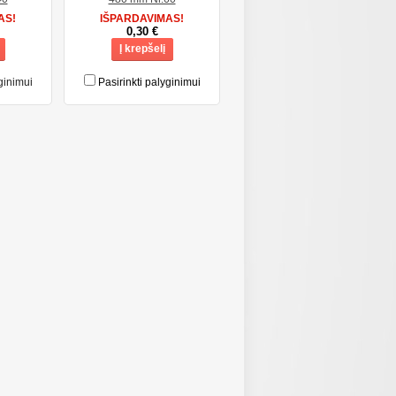
AS!
IŠPARDAVIMAS!
0,30 €
Į krepšelį
ginimui
Pasirinkti palyginimui