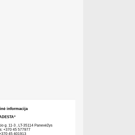
inė informacija
ADESTA“
kio g. 11-3 , LT-35114 Panevėžys
s: +370 45 577977
 +370 45 401913