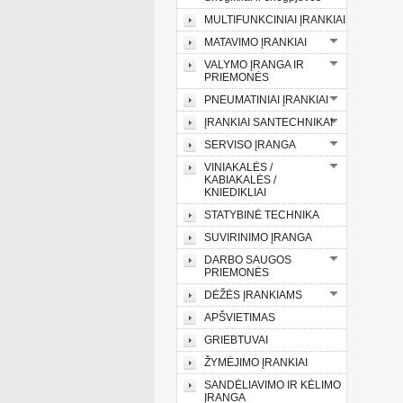
MULTIFUNKCINIAI ĮRANKIAI
MATAVIMO ĮRANKIAI
VALYMO ĮRANGA IR
PRIEMONĖS
PNEUMATINIAI ĮRANKIAI
ĮRANKIAI SANTECHNIKAI
SERVISO ĮRANGA
VINIAKALĖS /
KABIAKALĖS /
KNIEDIKLIAI
STATYBINĖ TECHNIKA
SUVIRINIMO ĮRANGA
DARBO SAUGOS
PRIEMONĖS
DĖŽĖS ĮRANKIAMS
APŠVIETIMAS
GRIEBTUVAI
ŽYMĖJIMO ĮRANKIAI
SANDĖLIAVIMO IR KĖLIMO
ĮRANGA