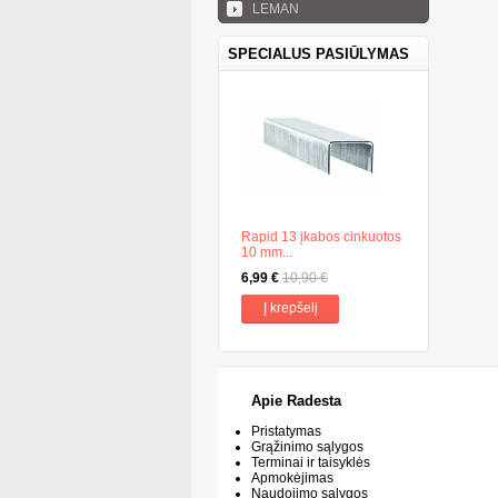
LEMAN
SPECIALUS PASIŪLYMAS
Rapid 13 įkabos cinkuotos
10 mm...
6,99 €
10,90 €
Į krepšelį
Apie Radesta
Pristatymas
Grąžinimo sąlygos
Terminai ir taisyklės
Apmokėjimas
Naudojimo sąlygos