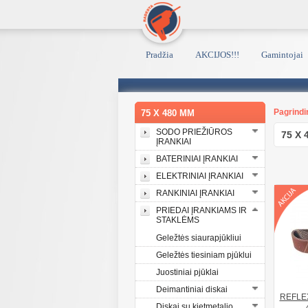
Pradžia
AKCIJOS!!!
Gamintojai
Pagrindi
75 X 480 MM
SODO PRIEŽIŪROS
75 X 
ĮRANKIAI
BATERINIAI ĮRANKIAI
ELEKTRINIAI ĮRANKIAI
RANKINIAI ĮRANKIAI
PRIEDAI ĮRANKIAMS IR
STAKLĖMS
Geležtės siaurapjūkliui
Geležtės tiesiniam pjūklui
Juostiniai pjūklai
Deimantiniai diskai
REFLEX 
Diskai su kietmetalio