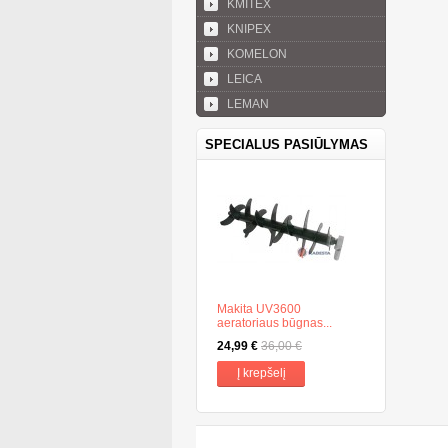
KMITEX
KNIPEX
KOMELON
LEICA
LEMAN
SPECIALUS PASIŪLYMAS
Makita UV3600
aeratoriaus būgnas...
24,99 €
36,00 €
Į krepšelį