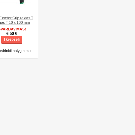
ComfortGrip raktas T
mos T 10 x 100 mm
ŠPARDAVIMAS!
6,50 €
Į krepšelį
sirinkti palyginimui