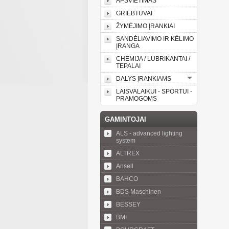
APŠVIETIMAS
GRIEBTUVAI
ŽYMĖJIMO ĮRANKIAI
SANDĖLIAVIMO IR KĖLIMO
ĮRANGA
CHEMIJA / LUBRIKANTAI /
TEPALAI
DALYS ĮRANKIAMS
LAISVALAIKUI - SPORTUI -
PRAMOGOMS
GAMINTOJAI
ALS - advanced lighting
system
ALTREX
Ansell
BAHCO
BDS Maschinen
BESSEY
BMI