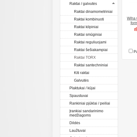
Raktai / galvutės
Raktai dinamometriniai
Wiha 
Raktai kombinuoti
for
Raktai kilpiniai
I
Raktai smūginiai
Raktai reguliuojami
Raktai šešiakampiai
Pa
Raktai TORX
Raktai santechniniai
Kiti raktai
Galvutės
Plaktukai / kūjai
Spaustuvai
Rankiniai pjūklai / peiliai
Įrankiai sandarinimo
medžiagoms
Dildės
Laužtuvai