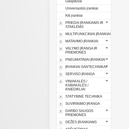
Galąstuvai
Universaslūs įrankiai
Kiti įrankiai
PRIEDAI ĮRANKIAMS IR
STAKLĖMS
MULTIFUNKCINIAI ĮRANKIAI
MATAVIMO ĮRANKIAI
VALYMO ĮRANGA IR
PRIEMONĖS
PNEUMATINIAI ĮRANKIAI
ĮRANKIAI SANTECHNIKAI
SERVISO ĮRANGA
VINIAKALĖS /
KABIAKALĖS /
KNIEDIKLIAI
STATYBINĖ TECHNIKA
SUVIRINIMO ĮRANGA
DARBO SAUGOS
PRIEMONĖS
DĖŽĖS ĮRANKIAMS