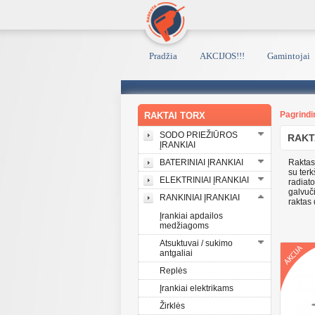
Pradžia
AKCIJOS!!!
Gamintojai
Pagrindi
RAKTAI TORX
SODO PRIEŽIŪROS
RAKT
ĮRANKIAI
BATERINIAI ĮRANKIAI
Raktas,
su terk
ELEKTRINIAI ĮRANKIAI
radiato
galvuč
RANKINIAI ĮRANKIAI
raktas 
Įrankiai apdailos
medžiagoms
Atsuktuvai / sukimo
antgaliai
Replės
Įrankiai elektrikams
Žirklės