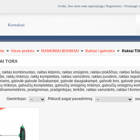
Sveiki, šiuo metu esate neprisijungę (
Registruotis / Prisijungti
)
Kontaktai
nis
>
Visos prekės
>
RANKINIAI ĮRANKIAI
>
Raktai / galvutės
>
Raktai T
AI TORX
 raktas kombinuotas, raktas kilpinis, raktas smūginis, raktas plokščias, raktas šešiak
šle, raktų rinkinys, raktų komplektas, raktas vamzdinis, raktas juostinis, raktas reg
riams, galvutė galvutė šešiakampė, galvutė daugiakampė, galvutė torx, galvutė prai
ių rinkinys, galvučių komplektas, galvučių smūginių rinkinys, galvučių smūginių kom
dinamometrinis, prailginimas, prailgintojas, terkšlė, raktas vamzdelis, raktas t formo
Gamintojas:
Rikiuoti pagal pavadinimą:
pa