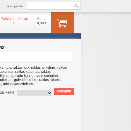
Prekių paieška
Prekių krepšelyje
Suma
0
0,00 €
ORX
ampis, raktas torx, raktas terkšlinis, raktas
uliuojamas, raktas kalamas, raktas
lginta, galvutė ilga, galvutė smūginė,
plektas, galvutė ratams, raktas ratams,
s, raktas vamzdeliams ...
gal kainą: