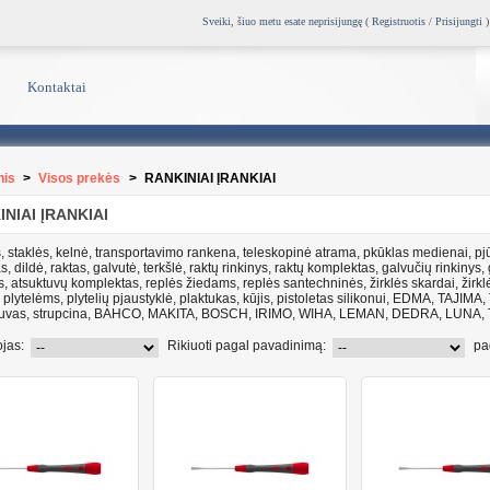
Sveiki, šiuo metu esate neprisijungę (
Registruotis / Prisijungti
)
Kontaktai
nis
>
Visos prekės
>
RANKINIAI ĮRANKIAI
NIAI ĮRANKIAI
, staklės, kelnė, transportavimo rankena, teleskopinė atrama, pkūklas medienai, pjū
s, dildė, raktas, galvutė, terkšlė, raktų rinkinys, raktų komplektas, galvučių rinkiny
s, atsuktuvų komplektas, replės žiedams, replės santechninės, žirklės skardai, žirklės,
s plytelėms, plytelių pjaustyklė, plaktukas, kūjis, pistoletas silikonui, EDMA, TA
tuvas, strupcina, BAHCO, MAKITA, BOSCH, IRIMO, WIHA, LEMAN, DEDRA, LUN
jas:
Rikiuoti pagal pavadinimą:
pa