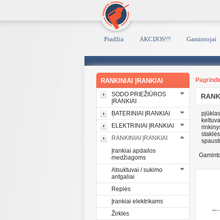
Pradžia
AKCIJOS!!!
Gamintojai
Pagrindi
RANKINIAI ĮRANKIAI
SODO PRIEŽIŪROS
RANKI
ĮRANKIAI
BATERINIAI ĮRANKIAI
pjūklas
keltuva
ELEKTRINIAI ĮRANKIAI
rinkiny
staklė
RANKINIAI ĮRANKIAI
spaus
Įrankiai apdailos
Gaminto
medžiagoms
Atsuktuvai / sukimo
antgaliai
Replės
Įrankiai elektrikams
Žirklės