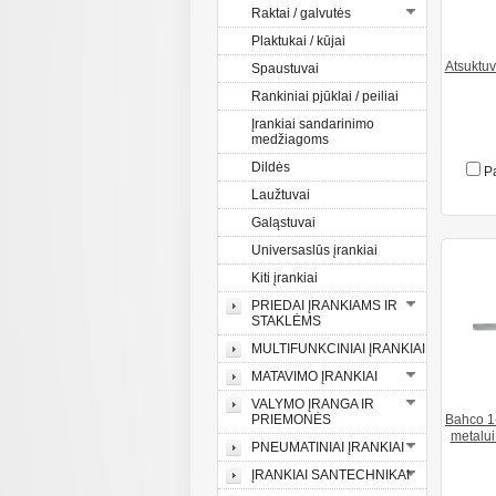
Raktai / galvutės
Plaktukai / kūjai
Atsuktu
Spaustuvai
Rankiniai pjūklai / peiliai
Įrankiai sandarinimo
medžiagoms
Dildės
Pa
Laužtuvai
Galąstuvai
Universaslūs įrankiai
Kiti įrankiai
PRIEDAI ĮRANKIAMS IR
STAKLĖMS
MULTIFUNKCINIAI ĮRANKIAI
MATAVIMO ĮRANKIAI
VALYMO ĮRANGA IR
PRIEMONĖS
Bahco 1
metalui
PNEUMATINIAI ĮRANKIAI
ĮRANKIAI SANTECHNIKAI