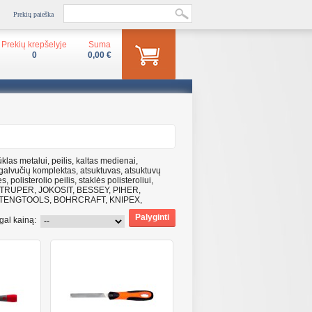
Prekių paieška
Prekių krepšelyje
Suma
0
0,00 €
klas metalui, peilis, kaltas medienai,
s, galvučių komplektas, atsuktuvas, atsuktuvų
 polisterolio peilis, staklės polisteroliui,
JIMA, TRUPER, JOKOSIT, BESSEY, PIHER,
A, TENGTOOLS, BOHRCRAFT, KNIPEX,
gal kainą: