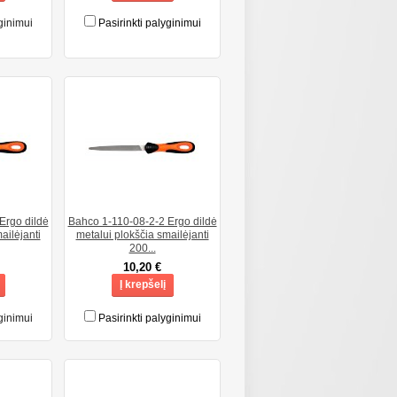
ginimui
Pasirinkti palyginimui
Ergo dildė
Bahco 1-110-08-2-2 Ergo dildė
ailėjanti
metalui plokščia smailėjanti
200...
10,20 €
Į krepšelį
ginimui
Pasirinkti palyginimui