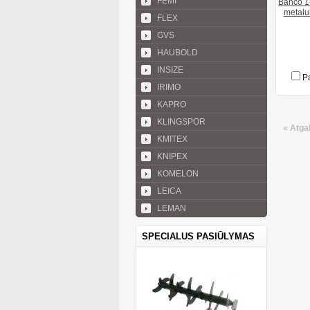
FEMI
Bahco 1
metalu
FLEX
GVS
HAUBOLD
INSIZE
Pa
IRIMO
KAPRO
KLINGSPOR
« Atga
KMITEX
KNIPEX
KOMELON
LEICA
LEMAN
SPECIALUS PASIŪLYMAS