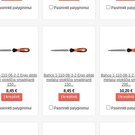
sirinkti palyginimui
Pasirinkti palyginimui
Pasirinkti paly
-110-06-2-2 Ergo dildė
Bahco 1-110-06-3-2 Ergo dildė
Bahco 1-110-08-1-2 
i plokščia smailėjanti
metalui plokščia smailėjanti
metalui plokščia sm
150...
150...
200...
8,45 €
8,45 €
10,20 €
Į krepšelį
Į krepšelį
Į krepšelį
sirinkti palyginimui
Pasirinkti palyginimui
Pasirinkti paly