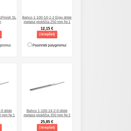
oFinish SL
Bahco 1-100-10-1-2 Ergo dildė
m
metalui plokščia 250 mm Nr.1
12,15 €
Į krepšelį
ginimui
Pasirinkti palyginimui
0 dildė
Bahco 1-100-14-2-0 dildė
0 mm Nr.1
metalui plokščia 350 mm Nr.2
25,85 €
Į krepšelį