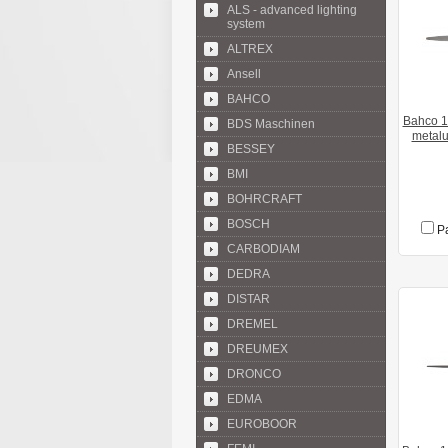
ALS - advanced lighting
system
ALTREX
Ansell
BAHCO
Bahco 1
BDS Maschinen
metalu
BESSEY
BMI
BOHRCRAFT
BOSCH
Pa
CARBODIAM
DEDRA
DISTAR
DREMEL
DREUMEX
DRONCO
EDMA
EUROBOOR