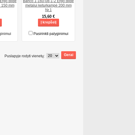
Ergo dildė
Bahco 1-160-08-1-2 Ergo dildė
ė 150 mm
metalui keturkampė 200 mm
Nr.1
15,60 €
Į krepšelį
ginimui
Pasirinkti palyginimui
Puslapyje rodyti vienetų: