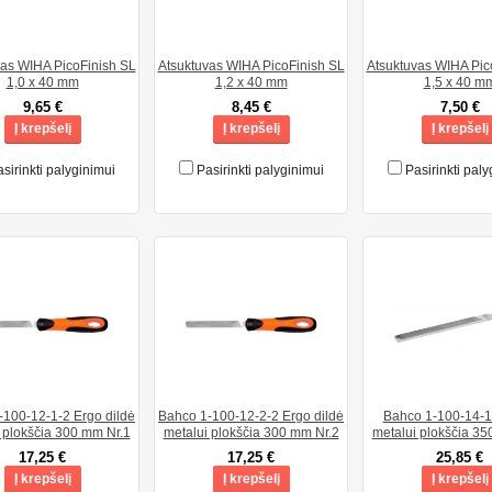
vas WIHA PicoFinish SL
Atsuktuvas WIHA PicoFinish SL
Atsuktuvas WIHA Pic
1,0 x 40 mm
1,2 x 40 mm
1,5 x 40 m
9,65 €
8,45 €
7,50 €
Į krepšelį
Į krepšelį
Į krepšelį
sirinkti palyginimui
Pasirinkti palyginimui
Pasirinkti paly
-100-12-1-2 Ergo dildė
Bahco 1-100-12-2-2 Ergo dildė
Bahco 1-100-14-1-
 plokščia 300 mm Nr.1
metalui plokščia 300 mm Nr.2
metalui plokščia 35
17,25 €
17,25 €
25,85 €
Į krepšelį
Į krepšelį
Į krepšelį