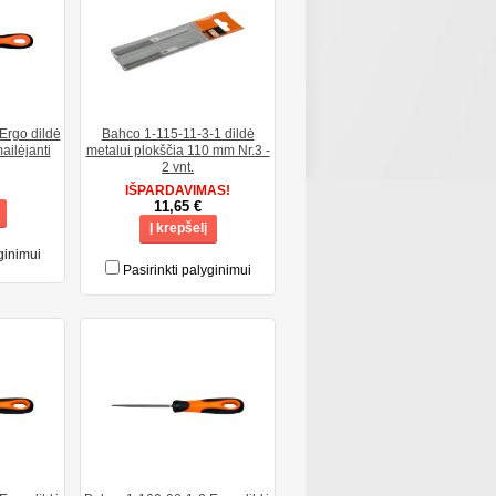
Ergo dildė
Bahco 1-115-11-3-1 dildė
ailėjanti
metalui plokščia 110 mm Nr.3 -
2 vnt.
IŠPARDAVIMAS!
11,65 €
Į krepšelį
ginimui
Pasirinkti palyginimui