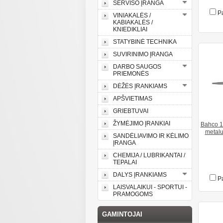
SERVISO ĮRANGA
Pa
VINIAKALĖS /
KABIAKALĖS /
KNIEDIKLIAI
STATYBINĖ TECHNIKA
SUVIRINIMO ĮRANGA
DARBO SAUGOS
PRIEMONĖS
DĖŽĖS ĮRANKIAMS
APŠVIETIMAS
GRIEBTUVAI
ŽYMĖJIMO ĮRANKIAI
Bahco 1
metalu
SANDĖLIAVIMO IR KĖLIMO
ĮRANGA
CHEMIJA / LUBRIKANTAI /
TEPALAI
DALYS ĮRANKIAMS
Pa
LAISVALAIKUI - SPORTUI -
PRAMOGOMS
GAMINTOJAI