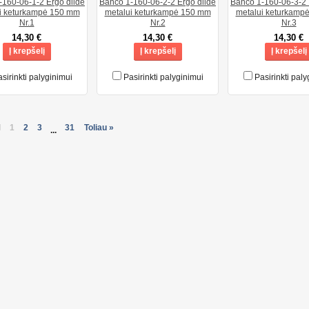
-160-06-1-2 Ergo dildė
Bahco 1-160-06-2-2 Ergo dildė
Bahco 1-160-06-3-2 
i keturkampė 150 mm
metalui keturkampė 150 mm
metalui keturkamp
Nr.1
Nr.2
Nr.3
14,30 €
14,30 €
14,30 €
Į krepšelį
Į krepšelį
Į krepšelį
sirinkti palyginimui
Pasirinkti palyginimui
Pasirinkti paly
l
1
2
3
31
Toliau »
...