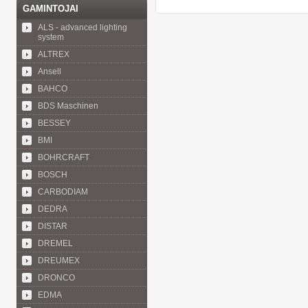
GAMINTOJAI
ALS - advanced lighting
system
ALTREX
Ansell
BAHCO
BDS Maschinen
BESSEY
BMI
BOHRCRAFT
BOSCH
CARBODIAM
DEDRA
DISTAR
DREMEL
DREUMEX
DRONCO
EDMA