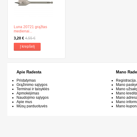
Luna 20721 grąžtas
medienai...
3,20 €
4,55 €
Į krepšelį
Apie Radesta
Mano Rade
Pristatymas
Registracija 
Grąžinimo sąlygos
Mano pasky
Terminai ir taisyklės
Mano užsak
Apmokėjimas
Mano kredit
Naudojimo sąlygos
Mano adresa
Apie mus
Mano inform
Mūsų parduotuvės
Mano kupon