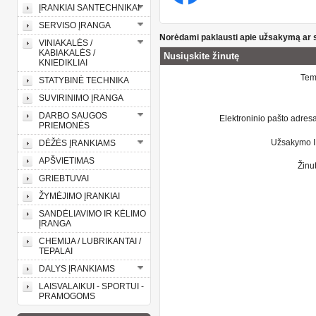
ĮRANKIAI SANTECHNIKAI
SERVISO ĮRANGA
Norėdami paklausti apie užsakymą ar s
VINIAKALĖS /
KABIAKALĖS /
Nusiųskite žinutę
KNIEDIKLIAI
Te
STATYBINĖ TECHNIKA
SUVIRINIMO ĮRANGA
DARBO SAUGOS
Elektroninio pašto adres
PRIEMONĖS
Užsakymo 
DĖŽĖS ĮRANKIAMS
APŠVIETIMAS
Žinu
GRIEBTUVAI
ŽYMĖJIMO ĮRANKIAI
SANDĖLIAVIMO IR KĖLIMO
ĮRANGA
CHEMIJA / LUBRIKANTAI /
TEPALAI
DALYS ĮRANKIAMS
LAISVALAIKUI - SPORTUI -
PRAMOGOMS