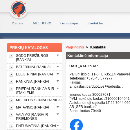
Pradžia
AKCIJOS!!!
Gamintojai
Kontaktai
Pagrindinis
>
Kontaktai
PREKIŲ KATALOGAS
Kontaktinė informacija
SODO PRIEŽIŪROS
ĮRANKIAI
UAB „RADESTA“
BATERINIAI ĮRANKIAI
ELEKTRINIAI ĮRANKIAI
Paliūniškio g. 11-3 , LT-35114 Panevė
Telefonas: +370 45 577977
RANKINIAI ĮRANKIAI
Faksas:
El. paštas:
parduotuve@radesta.lt
PRIEDAI ĮRANKIAMS IR
STAKLĖMS
Įmonės kodas 300027071
PVM mokėtojo kodas LT10000104041
MULTIFUNKCINIAI ĮRANKIAI
Atsiskaitomoji sąskaita LT 22 7044 0
AB „SEB bankas“
MATAVIMO ĮRANKIAI
Banko kodas 70440
VALYMO ĮRANGA IR
PRIEMONĖS
PNEUMATINIAI ĮRANKIAI