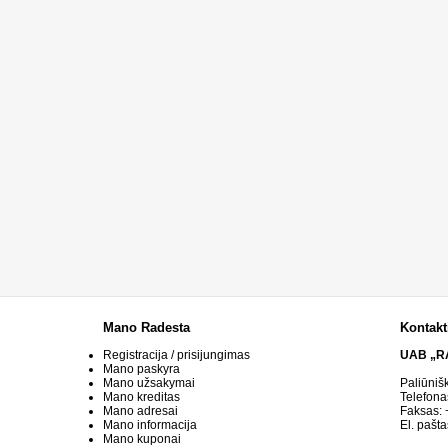
Mano Radesta
Kontakt
Registracija / prisijungimas
UAB „R
Mano paskyra
Mano užsakymai
Paliūniš
Mano kreditas
Telefona
Mano adresai
Faksas:
Mano informacija
El. pašta
Mano kuponai