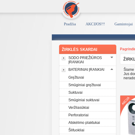
Pradžia
AKCIJOS!!!
Gamintojai
Pagrindi
ŽIRKLĖS SKARDAI
SODO PRIEŽIŪROS
ŽIRK
ĮRANKIAI
BATERINIAI ĮRANKIAI
Šiame p
Jus dom
Gręžtuvai
nerado
Smūginiai gręžtuvai
Suktuvai
Smūginiai suktuvai
Veržliasūkiai
Perforatoriai
Atskėlimo plaktukai
Šlifuokliai