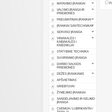
Pa
MATAVIMO ĮRANKIAI
VALYMO ĮRANGA IR
PRIEMONĖS
PNEUMATINIAI ĮRANKIAI
ĮRANKIAI SANTECHNIKAI
SERVISO ĮRANGA
VINIAKALĖS /
KABIAKALĖS /
KNIEDIKLIAI
STATYBINĖ TECHNIKA
SUVIRINIMO ĮRANGA
DARBO SAUGOS
PRIEMONĖS
DĖŽĖS ĮRANKIAMS
APŠVIETIMAS
GRIEBTUVAI
ŽYMĖJIMO ĮRANKIAI
SANDĖLIAVIMO IR KĖLIMO
ĮRANGA
CHEMIJA / LUBRIKANTAI /