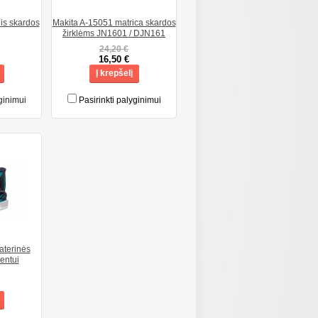
is skardos
Makita A-15051 matrica skardos
žirklėms JN1601 / DJN161
24,20 €
16,50 €
Į krepšelį
ginimui
Pasirinkti palyginimui
aterinės
entui