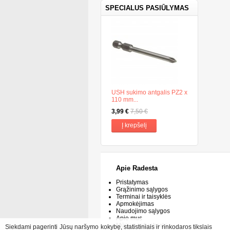
SPECIALUS PASIŪLYMAS
USH sukimo antgalis PZ2 x
110 mm...
3,99 €
7,50 €
Į krepšelį
Apie Radesta
Pristatymas
Grąžinimo sąlygos
Terminai ir taisyklės
Apmokėjimas
Naudojimo sąlygos
Apie mus
Mūsų parduotuvės
Siekdami pagerinti Jūsų naršymo kokybę, statistiniais ir rinkodaros tikslais