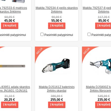
a 792533-6 matricos
Makita 792534-4 peilis skardos
Makita 792537-8 peil
kardos žirklėms
žirklėms
žirklėms
68,05 €
90,00 €
117,35 €
45,00 €
55,00 €
85,00 €
Į krepšelį
Į krepšelį
Į krepšelį
sirinkti palyginimui
Pasirinkti palyginimui
Pasirinkti paly
A-83951 adata skardos
Makita DJS161Z baterinės
Makita DJS800Z b
ėms JN1601 / DJN161
žirklės skardai
žirklės fibrocem
31,10 €
386,00 €
545,00 €
20,25 €
255,00 €
235,00 €
Į krepšelį
Į krepšelį
Į krepšelį