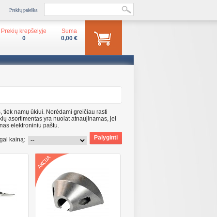
Prekių paieška
Prekių krepšelyje
Suma
0
0,00 €
s, tiek namų ūkiui. Norėdami greičiau rasti
kių asortimentas yra nuolat atnaujinamas, jei
nas elektroniniu paštu.
gal kainą: