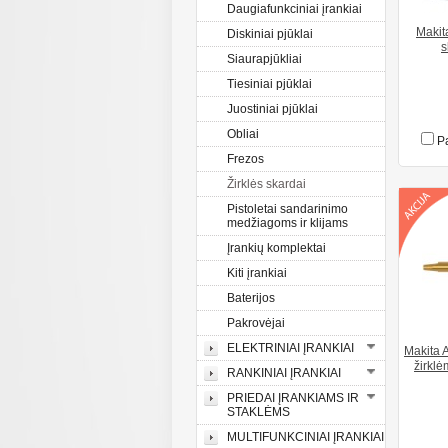
Daugiafunkciniai įrankiai
Makit
Diskiniai pjūklai
s
Siaurapjūkliai
Tiesiniai pjūklai
Juostiniai pjūklai
Obliai
Pa
Frezos
Žirklės skardai
Pistoletai sandarinimo
medžiagoms ir klijams
Įrankių komplektai
Kiti įrankiai
Baterijos
Pakrovėjai
ELEKTRINIAI ĮRANKIAI
Makita 
žirkl
RANKINIAI ĮRANKIAI
PRIEDAI ĮRANKIAMS IR
STAKLĖMS
MULTIFUNKCINIAI ĮRANKIAI