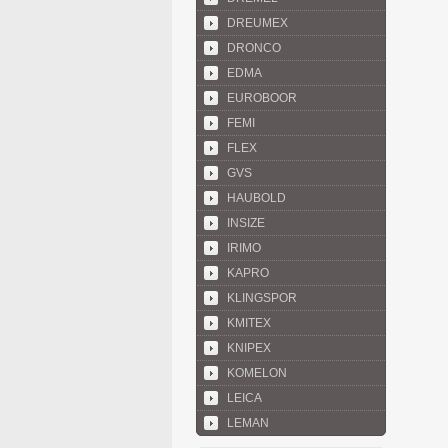
DREUMEX
DRONCO
EDMA
EUROBOOR
FEMI
FLEX
GVS
HAUBOLD
INSIZE
IRIMO
KAPRO
KLINGSPOR
KMITEX
KNIPEX
KOMELON
LEICA
LEMAN