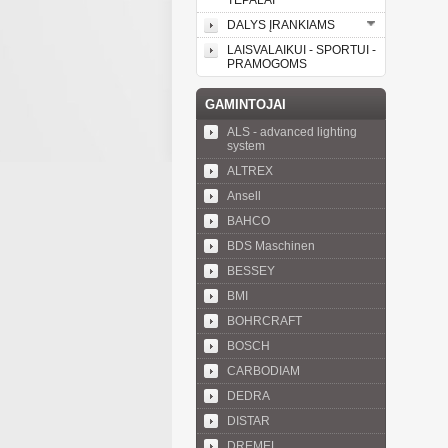
TEPALAI
DALYS ĮRANKIAMS
LAISVALAIKUI - SPORTUI -
PRAMOGOMS
GAMINTOJAI
ALS - advanced lighting
system
ALTREX
Ansell
BAHCO
BDS Maschinen
BESSEY
BMI
BOHRCRAFT
BOSCH
CARBODIAM
DEDRA
DISTAR
DREMEL