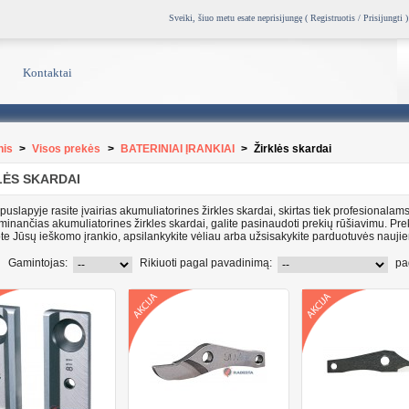
Sveiki, šiuo metu esate neprisijungę (
Registruotis / Prisijungti
)
Kontaktai
nis
>
Visos prekės
>
BATERINIAI ĮRANKIAI
>
Žirklės skardai
LĖS SKARDAI
uslapyje rasite įvairias akumuliatorines žirkles skardai, skirtas tiek profesionalam
inančias akumuliatorines žirkles skardai, galite pasinaudoti prekių rūšiavimu. Pre
te Jūsų ieškomo įrankio, apsilankykite vėliau arba užsisakykite parduotuvės naujie
Gamintojas:
Rikiuoti pagal pavadinimą:
pa