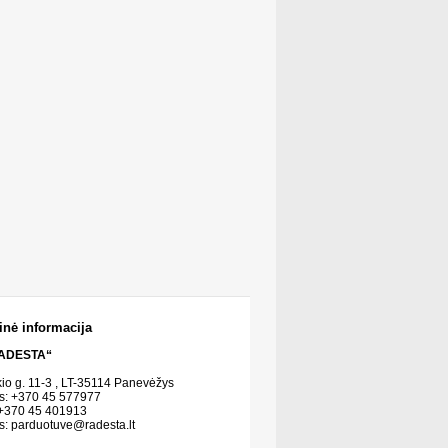
inė informacija
ADESTA“
kio g. 11-3 , LT-35114 Panevėžys
s: +370 45 577977
 +370 45 401913
s:
parduotuve@radesta.lt