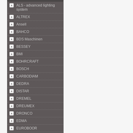
ALS - advanced lighting
system
ALTREX
Ansell
BAHCO
BDS Maschinen
BESSEY
BMI
BOHRCRAFT
BOSCH
CARBODIAM
DEDRA
DISTAR
DREMEL
DREUMEX
DRONCO
EDMA
EUROBOOR