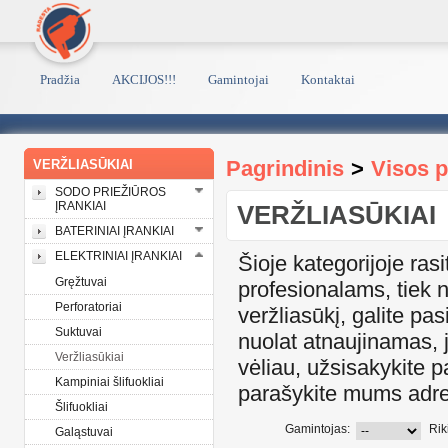
Pradžia
AKCIJOS!!!
Gamintojai
Kontaktai
Pagrindinis
>
Visos 
VERŽLIASŪKIAI
SODO PRIEŽIŪROS
ĮRANKIAI
VERŽLIASŪKIAI
BATERINIAI ĮRANKIAI
ELEKTRINIAI ĮRANKIAI
Šioje kategorijoje rasi
Gręžtuvai
profesionalams, tiek 
Perforatoriai
veržliasūkį, galite pa
Suktuvai
nuolat atnaujinamas, 
Veržliasūkiai
vėliau, užsisakykite 
Kampiniai šlifuokliai
parašykite mums adre
Šlifuokliai
Gamintojas:
Rik
Galąstuvai