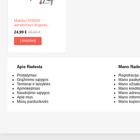
Makita UV3600
aeratoriaus būgnas...
24,99 €
36,00 €
Į krepšelį
Apie Radesta
Mano Rade
Pristatymas
Registracija 
Grąžinimo sąlygos
Mano pasky
Terminai ir taisyklės
Mano užsak
Apmokėjimas
Mano kredit
Naudojimo sąlygos
Mano adresa
Apie mus
Mano inform
Mūsų parduotuvės
Mano kupon