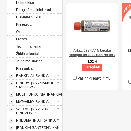
Poliruokliai
Daugiafunkciniai įrankiai
Diskiniai pjūklai
Kiti pjūklai
Obliai
Frezos
Techniniai fenai
Makita 183477-5 tepalas
M
Žirklės skardai
smūginiams mechanizmams
Tekinimo staklės
4,25 €
Į krepšelį
Kiti įrankiai
RANKINIAI ĮRANKIAI
Pasirinkti palyginimui
PRIEDAI ĮRANKIAMS IR
STAKLĖMS
MULTIFUNKCINIAI ĮRANKIAI
MATAVIMO ĮRANKIAI
VALYMO ĮRANGA IR
PRIEMONĖS
PNEUMATINIAI ĮRANKIAI
ĮRANKIAI SANTECHNIKAI