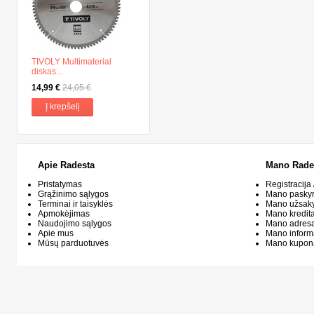
TIVOLY Multimaterial
diskas...
14,99 €
24,05 €
Į krepšelį
Apie Radesta
Mano Rade
Pristatymas
Registracija 
Grąžinimo sąlygos
Mano pasky
Terminai ir taisyklės
Mano užsak
Apmokėjimas
Mano kredit
Naudojimo sąlygos
Mano adresa
Apie mus
Mano inform
Mūsų parduotuvės
Mano kupon