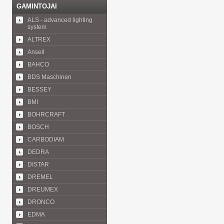
GAMINTOJAI
ALS - advanced lighting
system
ALTREX
Ansell
BAHCO
BDS Maschinen
BESSEY
BMI
BOHRCRAFT
BOSCH
CARBODIAM
DEDRA
DISTAR
DREMEL
DREUMEX
DRONCO
EDMA