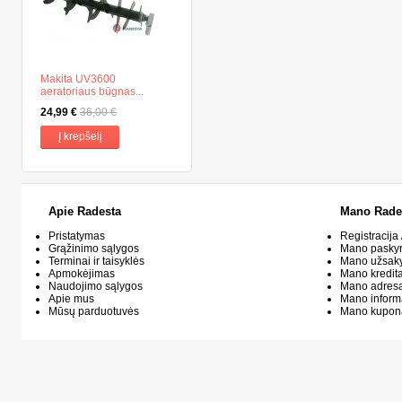
Makita UV3600
aeratoriaus būgnas...
24,99 €
36,00 €
Į krepšelį
Apie Radesta
Mano Rade
Pristatymas
Registracija 
Grąžinimo sąlygos
Mano pasky
Terminai ir taisyklės
Mano užsak
Apmokėjimas
Mano kredit
Naudojimo sąlygos
Mano adresa
Apie mus
Mano inform
Mūsų parduotuvės
Mano kupon