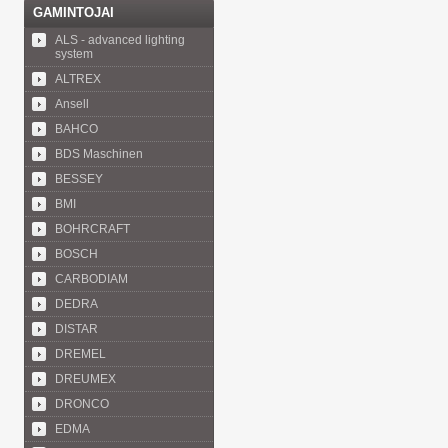
GAMINTOJAI
ALS - advanced lighting
system
ALTREX
Ansell
BAHCO
BDS Maschinen
BESSEY
BMI
BOHRCRAFT
BOSCH
CARBODIAM
DEDRA
DISTAR
DREMEL
DREUMEX
DRONCO
EDMA