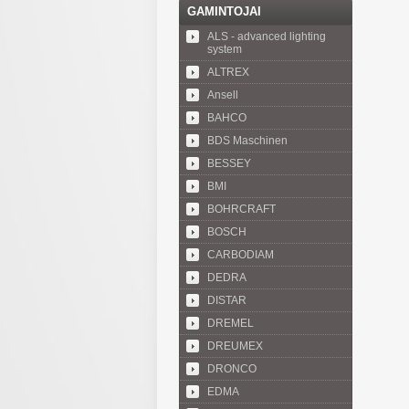
GAMINTOJAI
ALS - advanced lighting
system
ALTREX
Ansell
BAHCO
BDS Maschinen
BESSEY
BMI
BOHRCRAFT
BOSCH
CARBODIAM
DEDRA
DISTAR
DREMEL
DREUMEX
DRONCO
EDMA