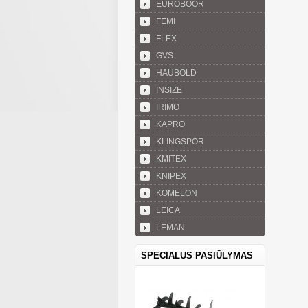
EUROBOOR
FEMI
FLEX
GVS
HAUBOLD
INSIZE
IRIMO
KAPRO
KLINGSPOR
KMITEX
KNIPEX
KOMELON
LEICA
LEMAN
SPECIALUS PASIŪLYMAS