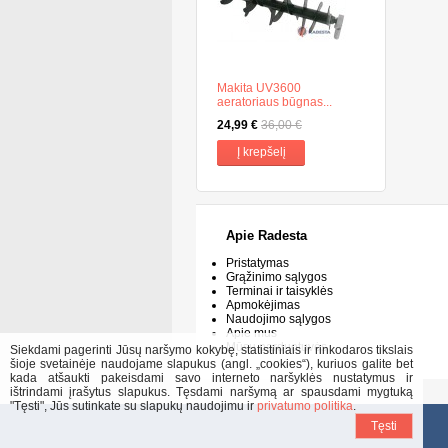
Makita UV3600
aeratoriaus būgnas...
24,99 €
36,00 €
Į krepšelį
Apie Radesta
Pristatymas
Grąžinimo sąlygos
Terminai ir taisyklės
Apmokėjimas
Naudojimo sąlygos
Apie mus
Mūsų parduotuvės
Siekdami pagerinti Jūsų naršymo kokybę, statistiniais ir rinkodaros tikslais
šioje svetainėje naudojame slapukus (angl. „cookies“), kuriuos galite bet
kada atšaukti pakeisdami savo interneto naršyklės nustatymus ir
ištrindami įrašytus slapukus. Tęsdami naršymą ar spausdami mygtuką
"Tęsti", Jūs sutinkate su slapukų naudojimu ir
privatumo politika
.
Tęsti