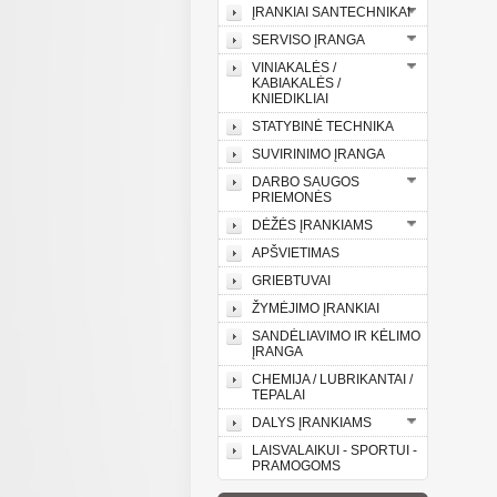
ĮRANKIAI SANTECHNIKAI
SERVISO ĮRANGA
VINIAKALĖS /
KABIAKALĖS /
KNIEDIKLIAI
STATYBINĖ TECHNIKA
SUVIRINIMO ĮRANGA
DARBO SAUGOS
PRIEMONĖS
DĖŽĖS ĮRANKIAMS
APŠVIETIMAS
GRIEBTUVAI
ŽYMĖJIMO ĮRANKIAI
SANDĖLIAVIMO IR KĖLIMO
ĮRANGA
CHEMIJA / LUBRIKANTAI /
TEPALAI
DALYS ĮRANKIAMS
LAISVALAIKUI - SPORTUI -
PRAMOGOMS