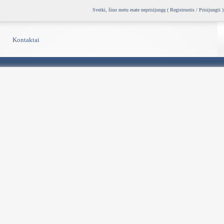
Sveiki, šiuo metu esate neprisijungę (
Registruotis / Prisijungti
)
Kontaktai