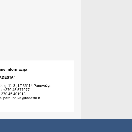
inė informacija
ADESTA“
kio g. 11-3 , LT-35114 Panevėžys
s: +370 45 577977
 +370 45 401913
s:
parduotuve@radesta.lt