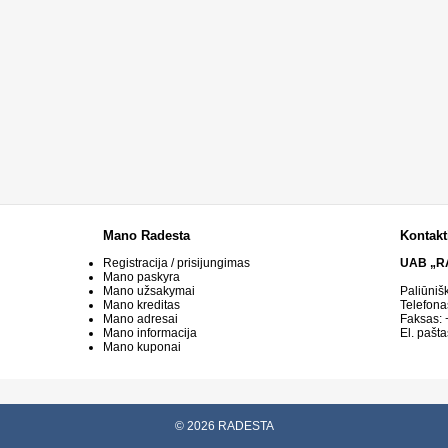
Mano Radesta
Kontakt
Registracija / prisijungimas
UAB „R
Mano paskyra
Mano užsakymai
Paliūniš
Mano kreditas
Telefona
Mano adresai
Faksas:
Mano informacija
El. pašta
Mano kuponai
© 2026 RADESTA