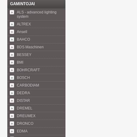
GAMINTOJAI
ALS - advanced lighting
system
ALTREX
Ansell
BAHCO
BDS Maschinen
BESSEY
BMI
BOHRCRAFT
BOSCH
CARBODIAM
DEDRA
DISTAR
DREMEL
DREUMEX
DRONCO
EDMA