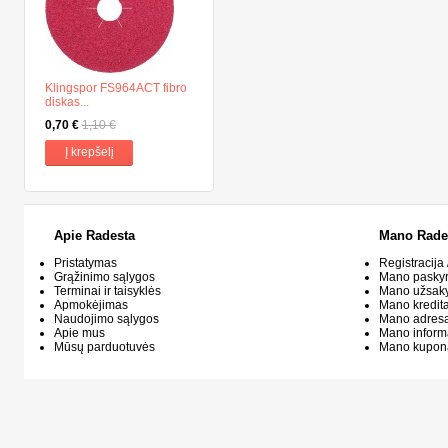
Klingspor FS964ACT fibro
diskas...
0,70 €
1,10 €
Į krepšelį
Apie Radesta
Mano Rade
Pristatymas
Registracija 
Grąžinimo sąlygos
Mano pasky
Terminai ir taisyklės
Mano užsak
Apmokėjimas
Mano kredit
Naudojimo sąlygos
Mano adresa
Apie mus
Mano inform
Mūsų parduotuvės
Mano kupon