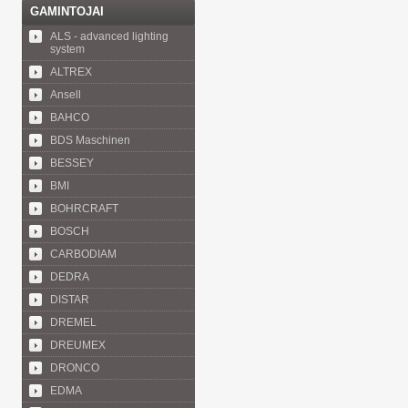
GAMINTOJAI
ALS - advanced lighting
system
ALTREX
Ansell
BAHCO
BDS Maschinen
BESSEY
BMI
BOHRCRAFT
BOSCH
CARBODIAM
DEDRA
DISTAR
DREMEL
DREUMEX
DRONCO
EDMA