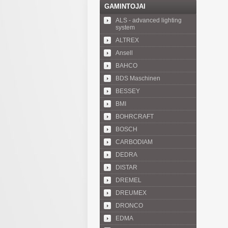
GAMINTOJAI
ALS - advanced lighting
system
ALTREX
Ansell
BAHCO
BDS Maschinen
BESSEY
BMI
BOHRCRAFT
BOSCH
CARBODIAM
DEDRA
DISTAR
DREMEL
DREUMEX
DRONCO
EDMA