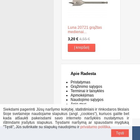
Luna 20721 grąžtas
medienai...
3,20 €
4,55 €
Į krepšelį
Apie Radesta
Pristatymas
Grąžinimo sąlygos
Terminai ir taisyklės
Apmokėjimas
Naudojimo sąlygos
Apie mus
Mūsų parduotuvės
Siekdami pagerinti Jūsų naršymo kokybę, statistiniais ir rinkodaros tikslais
šioje svetainėje naudojame slapukus (angl. „cookies“), kuriuos galite bet
kada atšaukti pakeisdami savo interneto naršyklės nustatymus ir
ištrindami įrašytus slapukus. Tęsdami naršymą ar spausdami mygtuką
"Tęsti", Jūs sutinkate su slapukų naudojimu ir
privatumo politika
.
Tęsti