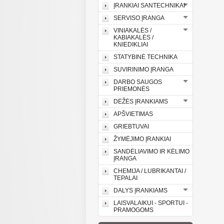
ĮRANKIAI SANTECHNIKAI
SERVISO ĮRANGA
VINIAKALĖS /
KABIAKALĖS /
KNIEDIKLIAI
STATYBINĖ TECHNIKA
SUVIRINIMO ĮRANGA
DARBO SAUGOS
PRIEMONĖS
DĖŽĖS ĮRANKIAMS
APŠVIETIMAS
GRIEBTUVAI
ŽYMĖJIMO ĮRANKIAI
SANDĖLIAVIMO IR KĖLIMO
ĮRANGA
CHEMIJA / LUBRIKANTAI /
TEPALAI
DALYS ĮRANKIAMS
LAISVALAIKUI - SPORTUI -
PRAMOGOMS