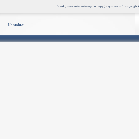
Sveiki, šiuo metu esate neprisijungę (
Registruotis / Prisijungti
)
Kontaktai