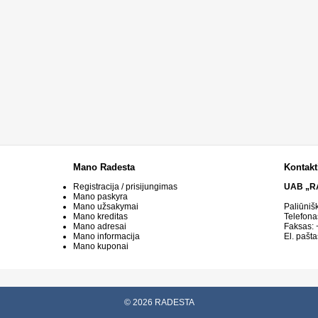
Mano Radesta
Kontakt
Registracija / prisijungimas
UAB „R
Mano paskyra
Mano užsakymai
Paliūniš
Mano kreditas
Telefona
Mano adresai
Faksas:
Mano informacija
El. pašta
Mano kuponai
© 2026 RADESTA