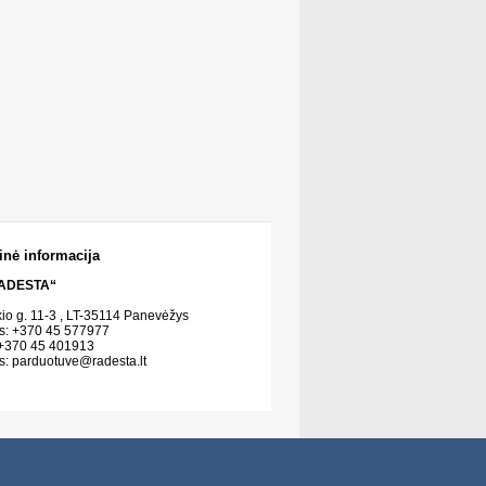
inė informacija
ADESTA“
kio g. 11-3 , LT-35114 Panevėžys
s: +370 45 577977
 +370 45 401913
s:
parduotuve@radesta.lt