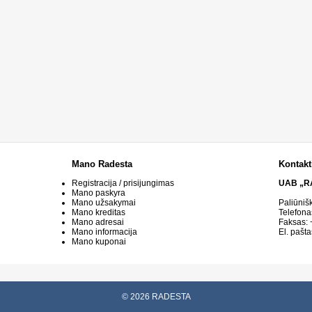
Mano Radesta
Kontakt
Registracija / prisijungimas
UAB „R
Mano paskyra
Mano užsakymai
Paliūniš
Mano kreditas
Telefona
Mano adresai
Faksas:
Mano informacija
El. pašta
Mano kuponai
© 2026 RADESTA