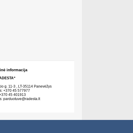
inė informacija
ADESTA“
kio g. 11-3 , LT-35114 Panevėžys
s: +370 45 577977
 +370 45 401913
s:
parduotuve@radesta.lt