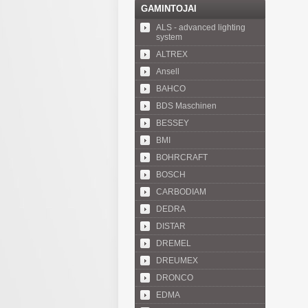
GAMINTOJAI
ALS - advanced lighting
system
ALTREX
Ansell
BAHCO
BDS Maschinen
BESSEY
BMI
BOHRCRAFT
BOSCH
CARBODIAM
DEDRA
DISTAR
DREMEL
DREUMEX
DRONCO
EDMA