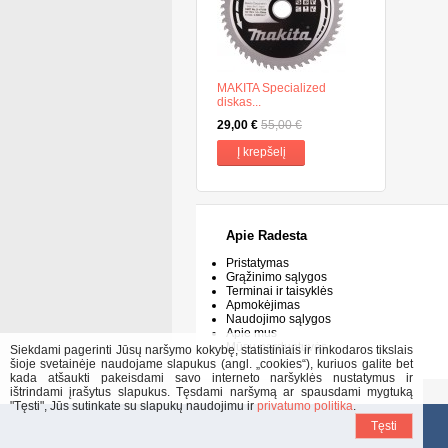
MAKITA Specialized
diskas...
29,00 €
55,00 €
Į krepšelį
Apie Radesta
Pristatymas
Grąžinimo sąlygos
Terminai ir taisyklės
Apmokėjimas
Naudojimo sąlygos
Apie mus
Mūsų parduotuvės
Siekdami pagerinti Jūsų naršymo kokybę, statistiniais ir rinkodaros tikslais
šioje svetainėje naudojame slapukus (angl. „cookies“), kuriuos galite bet
kada atšaukti pakeisdami savo interneto naršyklės nustatymus ir
ištrindami įrašytus slapukus. Tęsdami naršymą ar spausdami mygtuką
"Tęsti", Jūs sutinkate su slapukų naudojimu ir
privatumo politika
.
Tęsti