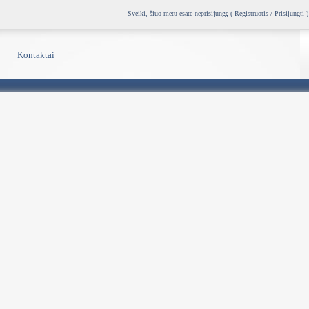
Sveiki, šiuo metu esate neprisijungę (
Registruotis / Prisijungti
)
Kontaktai