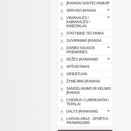
ĮRANKIAI SANTECHNIKAI
SERVISO ĮRANGA
VINIAKALĖS /
KABIAKALĖS /
KNIEDIKLIAI
STATYBINĖ TECHNIKA
SUVIRINIMO ĮRANGA
DARBO SAUGOS
PRIEMONĖS
DĖŽĖS ĮRANKIAMS
APŠVIETIMAS
GRIEBTUVAI
ŽYMĖJIMO ĮRANKIAI
SANDĖLIAVIMO IR KĖLIMO
ĮRANGA
CHEMIJA / LUBRIKANTAI /
TEPALAI
DALYS ĮRANKIAMS
LAISVALAIKUI - SPORTUI -
PRAMOGOMS