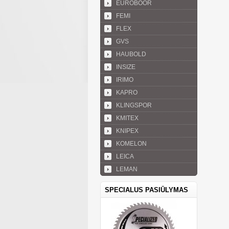
EUROBOOR
FEMI
FLEX
GVS
HAUBOLD
INSIZE
IRIMO
KAPRO
KLINGSPOR
KMITEX
KNIPEX
KOMELON
LEICA
LEMAN
SPECIALUS PASIŪLYMAS