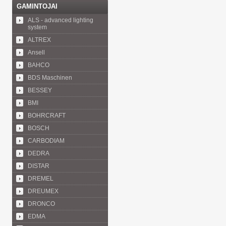
GAMINTOJAI
ALS - advanced lighting
system
ALTREX
Ansell
BAHCO
BDS Maschinen
BESSEY
BMI
BOHRCRAFT
BOSCH
CARBODIAM
DEDRA
DISTAR
DREMEL
DREUMEX
DRONCO
EDMA