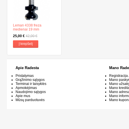
Leman 4338 freza
medienai 19 mm
25,00 €
42,00 €
Į krepšelį
Apie Radesta
Mano Rade
Pristatymas
Registracija 
Grąžinimo sąlygos
Mano pasky
Terminai ir taisyklės
Mano užsak
Apmokėjimas
Mano kredit
Naudojimo sąlygos
Mano adresa
Apie mus
Mano inform
Mūsų parduotuvės
Mano kupon