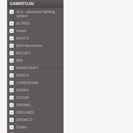
GAMINTOJAI
ALS - advanced lighting
system
ALTREX
Ansell
BAHCO
BDS Maschinen
BESSEY
BMI
BOHRCRAFT
BOSCH
CARBODIAM
DEDRA
DISTAR
DREMEL
DREUMEX
DRONCO
EDMA