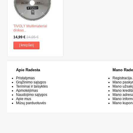
TIVOLY Multimaterial
diskas...
14,99 €
24,05 €
Į krepšelį
Apie Radesta
Mano Rade
Pristatymas
Registracija 
Grąžinimo sąlygos
Mano pasky
Terminai ir taisyklės
Mano užsak
Apmokėjimas
Mano kredit
Naudojimo sąlygos
Mano adresa
Apie mus
Mano inform
Mūsų parduotuvės
Mano kupon