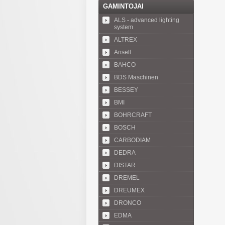
GAMINTOJAI
ALS - advanced lighting
system
ALTREX
Ansell
BAHCO
BDS Maschinen
BESSEY
BMI
BOHRCRAFT
BOSCH
CARBODIAM
DEDRA
DISTAR
DREMEL
DREUMEX
DRONCO
EDMA