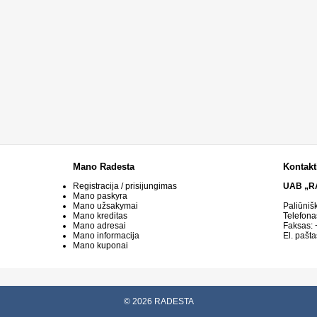
Mano Radesta
Kontakt
Registracija / prisijungimas
UAB „R
Mano paskyra
Mano užsakymai
Paliūniš
Mano kreditas
Telefona
Mano adresai
Faksas:
Mano informacija
El. pašta
Mano kuponai
© 2026 RADESTA