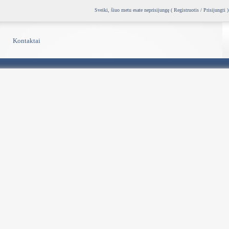
Sveiki, šiuo metu esate neprisijungę (
Registruotis / Prisijungti
)
Kontaktai