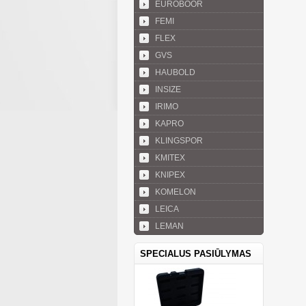
EUROBOOR
FEMI
FLEX
GVS
HAUBOLD
INSIZE
IRIMO
KAPRO
KLINGSPOR
KMITEX
KNIPEX
KOMELON
LEICA
LEMAN
SPECIALUS PASIŪLYMAS