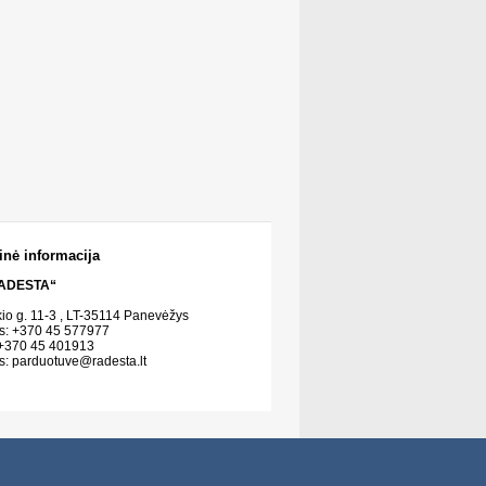
inė informacija
ADESTA“
kio g. 11-3 , LT-35114 Panevėžys
s: +370 45 577977
 +370 45 401913
s:
parduotuve@radesta.lt