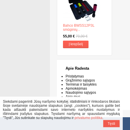
Bahco BWSS12P3L
smūginių...
55,00 €
70,00 €
Į krepšelį
Apie Radesta
Pristatymas
Grąžinimo sąlygos
Terminai ir taisyklės
Apmokėjimas
Naudojimo sąlygos
Apie mus
Mūsų parduotuvės
Siekdami pagerinti Jūsų naršymo kokybę, statistiniais ir rinkodaros tikslais
šioje svetainėje naudojame slapukus (angl. „cookies“), kuriuos galite bet
kada atšaukti pakeisdami savo interneto naršyklės nustatymus ir
ištrindami įrašytus slapukus. Tęsdami naršymą ar spausdami mygtuką
"Tęsti", Jūs sutinkate su slapukų naudojimu ir
privatumo politika
.
Tęsti