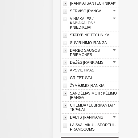
ĮRANKIAI SANTECHNIKAI
SERVISO ĮRANGA
VINIAKALĖS /
KABIAKALĖS /
KNIEDIKLIAI
STATYBINĖ TECHNIKA
SUVIRINIMO ĮRANGA
DARBO SAUGOS
PRIEMONĖS
DĖŽĖS ĮRANKIAMS
APŠVIETIMAS
GRIEBTUVAI
ŽYMĖJIMO ĮRANKIAI
SANDĖLIAVIMO IR KĖLIMO
ĮRANGA
CHEMIJA / LUBRIKANTAI /
TEPALAI
DALYS ĮRANKIAMS
LAISVALAIKUI - SPORTUI -
PRAMOGOMS